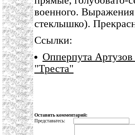
прямые, голубовато-с
военного. Выражения 
стеклышко). Прекрасн
Ссылки:
Опперпута Артузов 
"Треста"
Оставить комментарий:
Представьтесь:
E