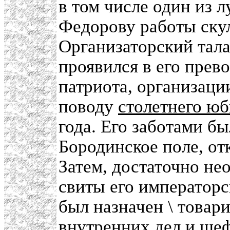
в том числе один из 
Федорову работы скул
Организаторский тал
проявился в его прев
патриота, организаци
поводу
столетнего ю
года. Его заботами б
Бородинское поле, о
Затем, достаточно не
свиты его императорс
был назначен \ товар
внутренних дел
и
шеф