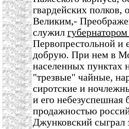
гвардейских полков,
Великим,- Преображе
служил
губернатором
Первопрестольной и 
добрую. При нем в Мо
населенных пунктах 
"трезвые" чайные, н
сиротские и ночлежны
и его небезуспешная 
продажностью россий
Джунковский сыграл з