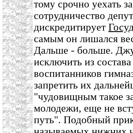
тому срочно уехать за
сотрудничество депут
дискредитирует
Госу
самым он лишался ве
Дальше - больше. Джу
исключить из состав
воспитанников гимна
запретить их дальней
"чудовищным такое з
молодежи, еще не вс
путь". Подобный прик
называемых нижних ч