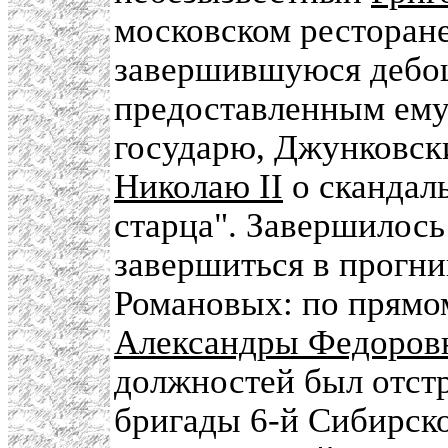
московском ресторан
завершившуюся дебо
предоставленным ему
государю, Джунковск
Николаю II
о скандал
старца". Завершилось 
завершиться в прогн
Романовых: по прямо
Александры Федоров
должностей был отстр
бригады 6-й Сибирско