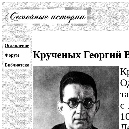
Оглавление
Крученых Георгий 
Форум
Библиотека
К
О
т
с 
1
Л