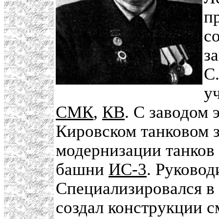
п
с
з
С
у
СМК
,
КВ
. С заводом 
Кировском танковом з
модернизации танков 
башни
ИС-3
. Руково
Специализировался в 
создал конструкции с