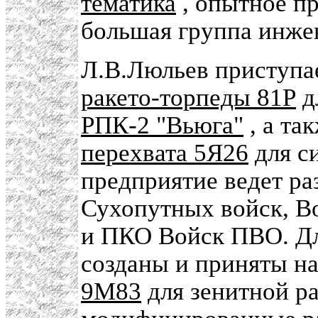
тематика
, опытное пр
большая группа инже
Л.В.Люльев приступа
ракето-торпеды 81Р
д
РПК-2 "Вьюга"
, а та
перехвата 5Я26
для с
предприятие ведет ра
Сухопутных войск, В
и ПКО Войск ПВО. Д
созданы и приняты н
9М83
для зенитной р