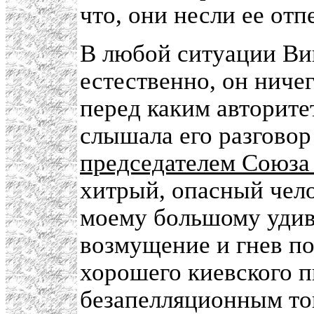
что, они несли ее отп
В любой ситуации Вик
естественно, он ничег
перед каким авторит
слышала его разговор
председателем Союза
хитрый, опасный чело
моему большому удив
возмущение и гнев по
хорошего киевского 
безапелляционным тон