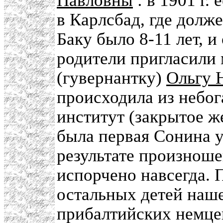
Павловны
: в 1901 г. 
в Карлсбад, где долж
Баку было 8-11 лет, и
родители пригласили
(гувернантку)
Ольгу 
происходила из небог
институт (закрытое ж
была первая Сонина у
результате произноше
испорчено навсегда. 
остальных детей наш
прибалтийских немцев