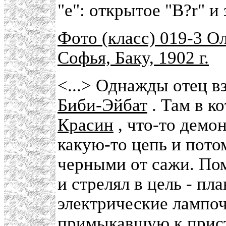
"e": открытое "B?r" и 
Фото (класс) 019-3 О
Софья, Баку, 1902 г.
<...> Однажды отец в
Биби-Эйбат
. Там в к
Красин
, что-то демон
какую-то цепь и потом
черными от сажи. Пом
и стрелял в цель - п
электрические лампоч
примыкавшую к прист