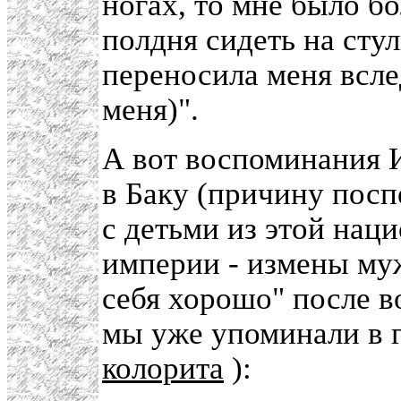
ногах, то мне было б
полдня сидеть на стул
переносила меня всле
меня)".
А вот воспоминания И
в Баку (причину пос
с детьми из этой нац
империи - измены муж
себя хорошо" после в
мы уже упоминали в 
колорита
):