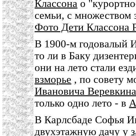
Классона
о "курортно
семьи, с множеством
Фото Дети Классона Р.
В 1900-м годовалый И
то ли в Баку дизентер
они на лето стали езд
взморье
, по совету м
Ивановича Веревкин
только одно лето - в
А
В Карлсбаде Софья И
двухэтажную дачу у