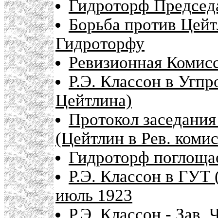
Гидроторф Предсе
Борьба против Цейт
Гидроторфу
Ревизионная Комисс
Р.Э. Классон в Угп
Цейтлина)
Протокол заседан
(Цейтлин в Рев. коми
Гидроторф поглощае
Р.Э. Классон в ГУТ
июль 1923
Р.Э. Классон - Зав