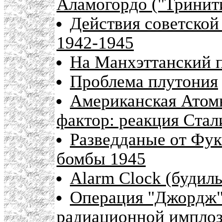
Аламогордо ("Тринит
Действия советской
1942-1945
На Манхэттанский п
Проблема плутония
Американская Атомн
фактор: реакция Стал
Разведданые от Фук
бомбы 1945
Alarm Clock (будил
Операция "Джордж":
радиационной импло