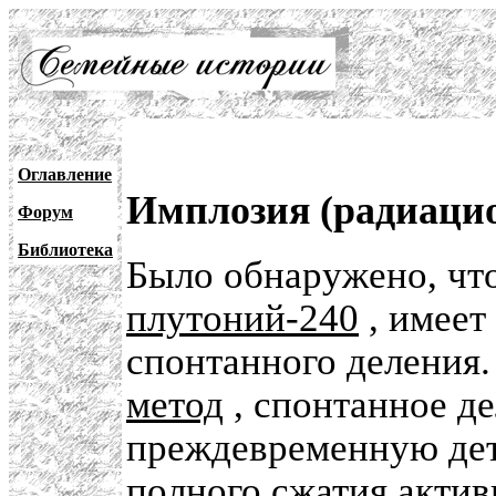
Оглавление
Имплозия (радиацио
Форум
Библиотека
Было обнаружено, что
плутоний-240
, имеет
спонтанного деления.
метод
, спонтанное д
преждевременную дет
полного сжатия актив