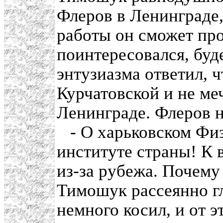
Флеров в Ленинграде,
работы он сможет про
поинтересовался, буд
энтузиазма ответил, ч
Курчатовской и не меч
Ленинграде. Флеров 
- О харьковском Физт
институте страны! К 
из-за рубежа. Почему
Тимошук рассеянно г
немного косил, и от э