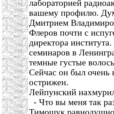
лабораторией радиоак
вашему профилю. Дум
Дмитрием Владимиро
Флеров почти с испу
директора института.
семинаров в Ленингра
темные густые волосы
Сейчас он был очень
острижен.
Лейпунский нахмурил
- Что вы меня так ра
Тимошук равнодушно 