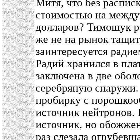
Митя, что без распис
стоимостью на между
долларов? Тимошук ра
же не на рынок тащит
заинтересуется радие
Радий хранился в пла
заключена в две обол
серебряную снаружи.
пробирку с порошко
источник нейтронов. 
источник, но обожжен
раз слезала огрубевша