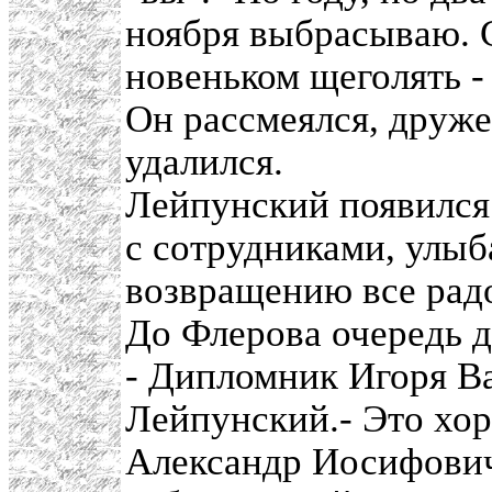
ноября выбрасываю. С
новеньком щеголять - 
Он рассмеялся, друже
удалился.
Лейпунский появился 
с сотрудниками, улыба
возвращению все рад
До Флерова очередь д
- Дипломник Игоря Ва
Лейпунский.- Это хор
Александр Иосифович