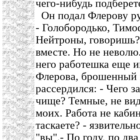
чего-нибудь подберет
Он подал Флерову ру
- Голобородько, Тим
Нейтроны, говоришь?
вместе. Но не невол
него работешка еще и
Флерова, брошенный н
рассердился: - Чего 
чище? Темные, не вид
моих. Работа не каби
таскаете? - язвительн
"вы".- По году, по два