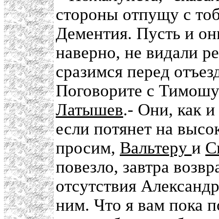
стороны отпущу с т
Дементия. Пусть и он
наверно, не видали р
сразимся перед отъезд
Поговорите с Тимошу
Латышев
.- Они, как 
если потянет на высо
просим,
Вальтеру
и
С
повезло, завтра возв
отсутствия Александ
ним. Что я вам пока 