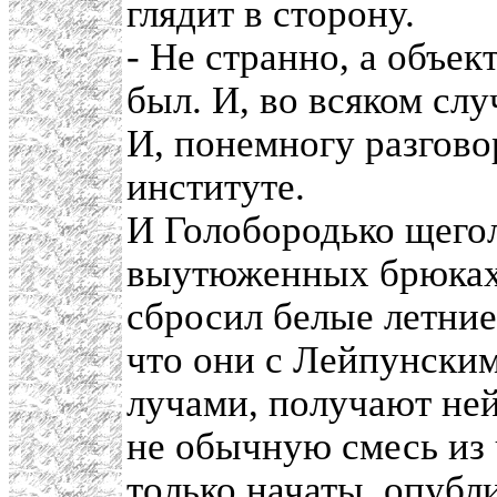
глядит в сторону.
- Не странно, а объек
был. И, во всяком слу
И, понемногу разгово
институте.
И Голобородько щегол
выутюженных брюках 
сбросил белые летние
что они с Лейпунским
лучами, получают ней
не обычную смесь из
только начаты, опубл