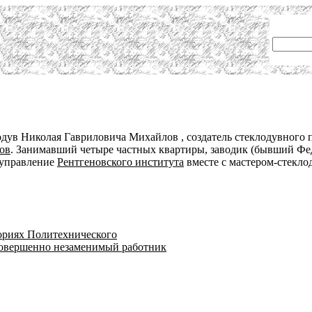
одув Николая Гавриловича Михайлов , создатель стеклодувного 
ов
. Занимавший четыре частных квартиры, заводик (бывший Фед
 управление
Рентгеновского института
вместе с мастером-стекл
ориях Политехнического
совершенно незаменимый работник