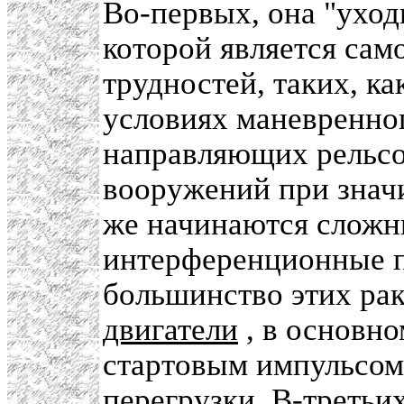
Во-первых, она "ухо
которой является само
трудностей, таких, ка
условиях маневренног
направляющих рельсов
вооружений при значи
же начинаются сложн
интерференционные п
большинство этих ра
двигатели
, в основн
стартовым импульсом
перегрузки. В-третьи