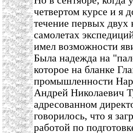
Но в сентябре, когда 
четвертом курсе и я 
течение первых двух 
самолетах экспедици
имел возможности яви
Была надежда на "пал
которое на бланке Гл
промышленности Нар
Андрей Николаевич Ту
адресованном директ
говорилось, что я за
работой по подготовк