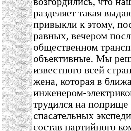
возгордились, что н
разделяет такая выда
привыкли к этому, пос
равных, вечером посл
общественном транспо
объективные. Мы реши
известного всей стр
жена, которая в ближ
инженером-электриком
трудился на поприще
спасательных экспеди
состав партийного ко