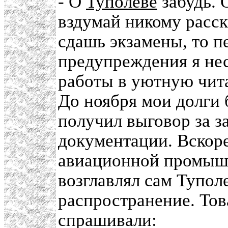
- О
Туполеве
забудь. 
вздумай никому расск
сдашь экзамены, то пе
предупреждения я нес
работы в уютную чит
До ноября мои долги 
получил выговор за 
документации. Вскоре
авиационной промышл
возглавлял сам Тупол
распространение. То
спрашивали: