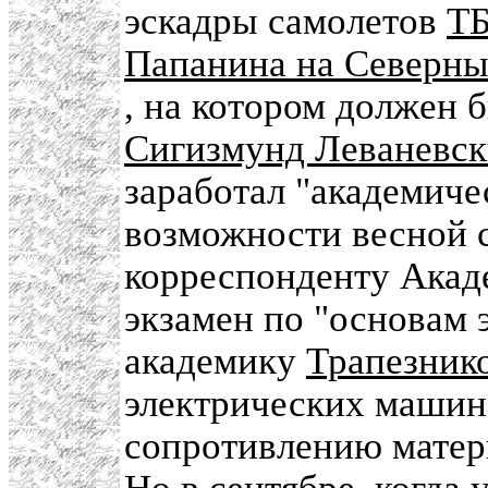
эскадры самолетов
ТБ
Папанина на Северн
, на котором должен 
Сигизмунд Леваневс
заработал "академиче
возможности весной с
корреспонденту Акад
экзамен по "основам 
академику
Трапезник
электрических машин
сопротивлению матери