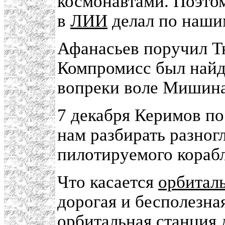
космонавтами. Поэто
в
ЛИИ
делал по наши
Афанасьев поручил Тю
Компромисс был най
вопреки воле Мишина
7 декабря Керимов п
нам разбирать разног
пилотируемого кораб
Что касается
орбитал
дорогая и бесполезна
орбитальная станция 