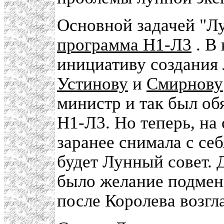
Основной задачей "Лу
программа Н1-Л3
. В
инициативу создания
Устинову
и
Смирнову
министр и так был об
Н1-Л3. Но теперь, на
заранее снимала с се
будет Лунный совет. 
было желание подме
после Королева возг