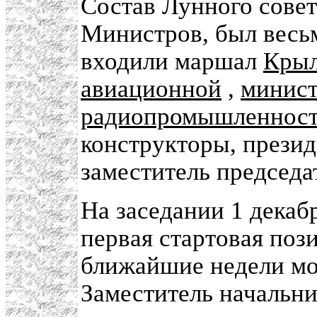
Состав Лунного сове
Министров, был весь
входили маршал
Кры
авиационной
,
минист
радиопромышленнос
конструкторы, прези
заместитель председ
На заседании 1 декаб
первая стартовая поз
ближайшие недели мо
Заместитель начальни