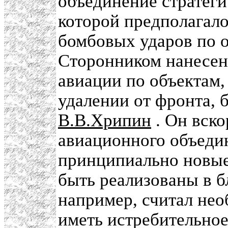
объединение стратеги
которой предполагал
бомбовых ударов по о
Сторонником нанесен
авиации по объектам
удалении от фронта,
В.В.Хрипин
. Он вско
авиационного объедин
принципиально новые
быть реализованы в 
например, считал не
иметь истребительное