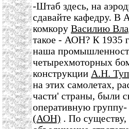
-Штаб здесь, на аэро
сдавайте кафедру. В 
комкору
Василию Вл
такое - АОН? К 1935 г
наша промышленность
четырехмоторных бо
конструкции
А.Н. Ту
на этих самолетах, р
части' страны, были 
оперативную группу
(АОН)
. По существу,