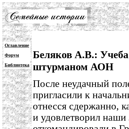
Оглавление
Беляков А.В.: Учеба
Форум
штурманом АОН
Библиотека
После неудачный пол
пригласили к началь
отнесся сдержанно, к
и удовлетворил наши
откомандировали в
Г