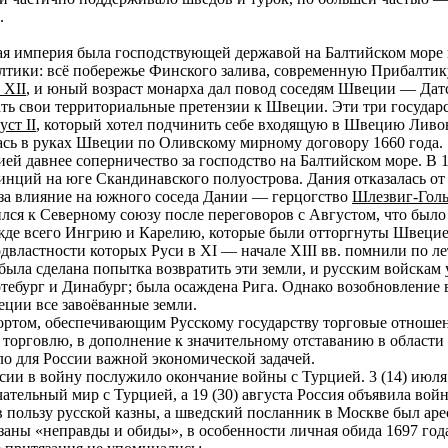
.
ая империя была господствующей державой на Балтийском море 
лтики: всё побережье Финского залива, современную Прибалтику
 XII
, и юный возраст монарха дал повод соседям Швеции — Дат
ать свои территориальные претензии к Швеции. Эти три государ
уст II
, который хотел подчинить себе входящую в Швецию Ливо
ась в руках Швеции по Оливскому мирному договору 1660 года.
 давнее соперничество за господство на Балтийском море. В 16
нций на юге Скандинавского полуострова. Дания отказалась от
 за влияние на южного соседа Дании — герцогство
Шлезвиг-Гол
лся к Северному союзу после переговоров с Августом, что бы
де всего Ингрию и Карелию, которые были отторгнуты Швецией
одвластности которых Руси в XI — начале XIII вв. помнили по 
была сделана попытка возвратить эти земли, и русским войскам
ебург и Динабург; была осаждена Рига. Однако возобновление
ции все завоёванные земли.
ртом, обеспечивающим Русскому государству торговые отношени
 торговлю, в дополнение к значительному отставанию в области
о для России важной экономической задачей.
ии в войну послужило окончание войны с Турцией. 3 (14) июл
нчательный мир с Турцией, а 19 (30) августа Россия объявила в
в пользу русской казны, а шведский посланник в Москве был аре
заны «неправды и обиды», в особенности личная обида 1697 год