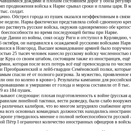
 начавшимися дождями и плохим состоянием дорог у обоза регуля
мп продвижения войска к Нарве срывал сроки и планы царя. В ко
тыс. солдат.
чно. Обстрел города из пушек оказался неэффективным в связи 
две недели. Нарва фактически представляла собой сдвоенную кре
о растянуть русские войска, окружив одновременно обе крепос
х боеспособности во время последующей битвы при Нарве.
ходе Дании из войны, снял осаду Риги и отступил в Курляндию, ч
 октября, он направился к осаждаемой русскими войсками Нарв
авился в Новгород. Высшее командование армией было поручено 
остью 25 тысяч человек нанесло русскому войску численностью 
 де Круа со своим штабом, состоящим также из иностранцев, ещ
 армии, которая после всех потерь всё ещё превосходила по числ
и Преображенский и лейб-гвардии Семёновский полки, которые 
амым спасли её от полного разгрома. За мужество, проявленное 
тояли они по колено в крови»). Результаты кампании для россий
овавшими и умершими от голода и мороза составили от 8 тыс. до
79 из 184 пушек.
ывают следующие: плохая подготовленность к войне (русская а
правилам линейной тактики, вести разведку, были слабо вооруже
5 различных калибров, что во многом затрудняло снабжение арти
, на всех основных командных должностях находились иностран
 Европе утвердилось мнение о полной небоеспособности русской
й Пётр I ограничил количество иностранных офицеров в войска