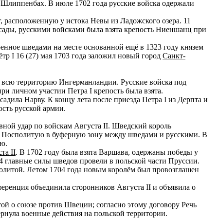
л Шлиппенбах. В июле 1702 года русские войска одержали
, расположенную у истока Невы из Ладожского озера. 11
 осады, русскими войсками была взята крепость Ниеншанц при
роенное шведами на месте основанной ещё в 1323 году князем
ётр I 16 (27) мая 1703 года заложил новый город
Санкт-
и всю территорию Ингерманландии. Русские войска под
при личном участии Петра I крепость была взята.
дила Нарву. К концу лета после приезда Петра I из Дерпта и
сть русской армии.
вной удар по войскам Августа II. Шведский король
чь Посполитую в буферную зону между шведами и русскими. В
ию.
та II
. В 1702 году была взята Варшава, одержаны победы у
4 главные силы шведов провели в польской части Пруссии.
сполитой. Летом 1704 года новым королём был провозглашен
еренция объединила сторонников Августа II и объявила о
той о союзе против Швеции; согласно этому договору Речь
ернула военные действия на польской территории.