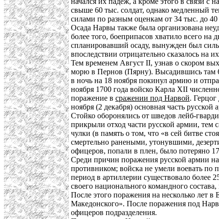
начался их падёж, а кроме этого в связи с
свыше 60 тыс. солдат, однако медленный те
силами по разным оценкам от 34 тыс. до 40 
Осада Нарвы также была организована неуда
более того, боеприпасов хватило всего на 
спланировавший осаду, вынужден был сильн
впоследствии отрицательно сказалось на и
Тем временем Август II, узнав о скором вы
морю в Пернов (Пярну). Высадившись там 6
в ночь на 18 ноября покинул армию и отпр
ноября 1700 года войско Карла XII численн
поражение в
сражении под Нарвой
. Герцог
ноября (2 декабря) основная часть русской
Стойко оборонялись от шведов лейб-гварди
прикрыли отход части русской армии, тем с
чулки (в память о том, что «в сей битве с
смертельно ранеными, утонувшими, дезертир
офицеров, попали в плен, было потеряно 1
Среди причин поражения русской армии наз
противником; войска не умели воевать по 
период в артиллерии существовало более 2
своего национального командного состава
После этого поражения на несколько лет в
Македонского». После поражения под Нарво
офицеров подразделения.