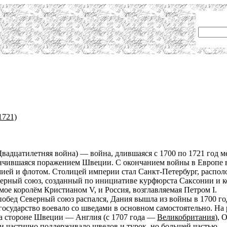
1721)
Двадцатилетняя война) — война, длившаяся с 1700 по 1721 год 
нчившаяся поражением Швеции. С окончанием войны в Европе 
ией и флотом. Столицей империи стал Санкт-Петербург, распол
рный союз, созданный по инициативе курфюрста Саксонии и ко
мое королём Кристианом V, и Россия, возглавляемая Петром I.
обед Северный союз распался, Дания вышла из войны в 1700 году
государство воевало со шведами в основном самостоятельно. На 
на стороне Швеции — Англия (c 1707 года —
Великобритания
), 
 и частично поддерживало шведов и турок, но большей частью — 