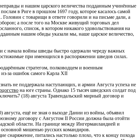
ие неправды и нашим царского величества подданным учинённые
послам в Риге в прошлом 1697 году, которое касалось самой
 Головин с товарищи в ответе говорили и на письме дали, а
 оборон; а после того на Москве живущий торговых дел
осланного, список, в котором никакого удовольствования на
подданным нашим обиды указали мы, наше царское величество,
 и с начала войны шведы быстро одержали череду важных
недостижимые при имеющихся в распоряжении шведов силах.
коодарённым стратегом, полководцем и военным
 из-за ошибок самого Карла XII
я знать не поддержала наступающих, и армии Августа успеха не
рцогство
на юге страны. Однако 15 тысяч шведских солдат под
ключить7 (18) августа Травендальский мирный договор и
) августа, ещё не зная о выходе Дании из войны, объявил
оюзному договору с Августом II России должна была отойти
дской области. На границе между Ингерманландией и
ла основной мишенью русских командиров.
ие снаряжение, питались настолько плохо, что к концу похода