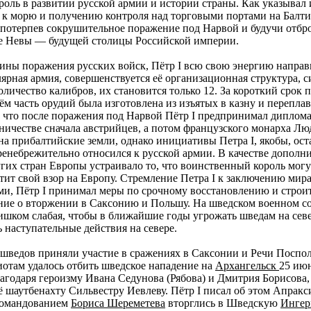
ль в развитии русской армии и истории страны. Как указывал 
а к морю и получению контроля над торговыми портами на Балти
о потерпев сокрушительное поражение под Нарвой и будучи отб
тье Невы — будущей столицы Российской империи.
ины поражения русских войск, Пётр I всю свою энергию направ
лярная армия, совершенствуется её организационная структура, 
личество калибров, их становится только 12. За короткий срок
ём часть орудий была изготовлена из изъятых в казну и перепл
 что после поражения под Нарвой Пётр I предпринимал дипломат
ничестве сначала австрийцев, а потом французского монарха Лю
на прибалтийские земли, однако инициативы Петра I, якобы, ос
енебрежительно относился к русской армии. В качестве дополн
гих стран Европы устраивало то, что воинственный король мог
тит свой взор на Европу. Стремление Петра I к заключению мир
ми, Пётр I принимал меры по срочному восстановлению и строи
ие о вторжении в Саксонию и Польшу. На шведском военном сове
слишком слабая, чтобы в ближайшие годы угрожать шведам на сев
 наступательные действия на севере.
шведов приняли участие в сражениях в Саксонии и Речи Посполи
иотам удалось отбить шведское нападение на
Архангельск
25 июн
агодаря героизму Ивана Седунова (Рябова) и Дмитрия Борисова, 
 шаутбенахту Сильвестру Иевлеву. Пётр I писал об этом Апракс
 командованием
Бориса Шереметева
вторглись в Шведскую
Ингер