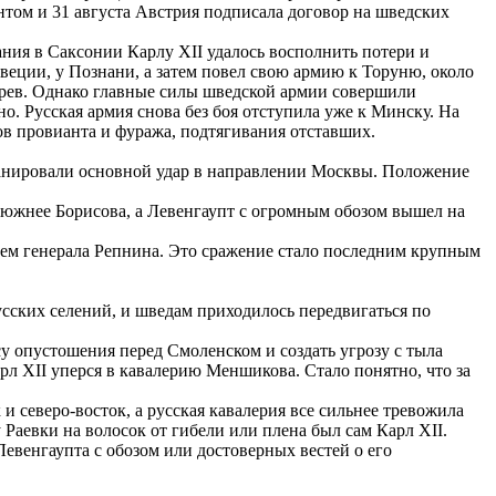
нтом и 31 августа Австрия подписала договор на шведских
ания в Саксонии Карлу XII удалось восполнить потери и
еции, у Познани, а затем повел свою армию к Торуню, около
арев. Однако главные силы шведской армии совершили
о. Русская армия снова без боя отступила уже к Минску. На
ов провианта и фуража, подтягивания отставших.
ланировали основной удар в направлении Москвы. Положение
 южнее Борисова, а Левенгаупт с огромным обозом вышел на
ием генерала Репнина. Это сражение стало последним крупным
ских селений, и шведам приходилось передвигаться по
у опустошения перед Смоленском и создать угрозу с тыла
рл XII уперся в кавалерию Меншикова. Стало понятно, что за
 и северо-восток, а русская кавалерия все сильнее тревожила
у Раевки на волосок от гибели или плена был сам Карл XII.
евенгаупта с обозом или достоверных вестей о его