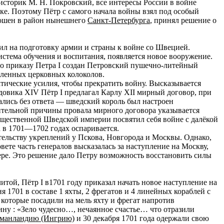
историк М. Н. Покровский, все интересы России в войне
ке. Поэтому Пётр с самого начала войны взял под особый
рошен в район нынешнего
Санкт-Петербурга
, принял решение о
ил на подготовку армии и страны к войне со Швецией.
система обучения и воспитания, появляется новое вооружение.
 по приказу Петра I создан Петровский пушечно-литейный
авленных церковных колоколов.
ические усилия, чтобы прекратить войну. Высказывается
довикa XIV Пётр I предлагал Карлу XII мирный договор, при
тались без ответа — шведский король был настроен
ительной причины провала мирного договора указывается
ущественной Шведской империи посвятил себя войне с далёкой
а в 1701—1702 годах оспаривается.
тельству укреплений у Пскова, Новгорода и Москвы. Однако,
те часть генералов высказалась за наступление на Москву,
ере. Это решение дало Петру возможность восстановить силы
той, Пётр I в1701 году приказал начать новое наступление на
я 1701 в составе 1 яхты, 2 фрегатов и 4 линейных кораблей с
которые посадили на мель яхту и фрегат напротив
ину : «Зело чудесно…, нечаянное счастье… что отразили
манландию (Ингрию)
и 30 декабря 1701 года одержали свою