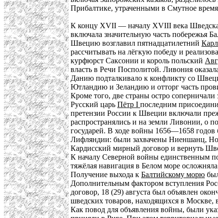
Прибалтике, утраченными в Смутное время
К концу XVII — началу XVIII века Шведск
включала значительную часть побережья Ба
Швецию возглавил пятнадцатилетний
Карл
рассчитывать на лёгкую победу и реализов
курфюрст Саксонии и король польский
Авг
власть в Речи Посполитой. Ливония оказал
Данию подталкивало к конфликту со Швецией
Ютландию и Зеландию и отторг часть прови
Кроме того, две страны остро соперничали
Русский царь
Пётр I
последним присоедини
претензии России к Швеции включали преж
распространялись и на земли Ливонии, о п
государей. В ходе войны 1656—1658 годов 
Лифляндии: были захвачены Ниеншанц, Нот
Кардисский мирный договор и вернуть Шве
К началу Северной войны единственным по
тяжёлая навигация в Белом море осложняла
Получение выхода к
Балтийскому морю
был
Дополнительным фактором вступления Росс
договор, 18 (29) августа был объявлен око
шведских товаров, находящихся в Москве, 
Как повод для объявления войны, были ука