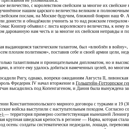
 притязания не упоминались:
кое величество, с королевством свейским за многие их свейск
е, учинённое нашим царского величества великим и полномочным 
 свейским послам, на Москве будучим, ближний боярин наш Ф. А.
тели донести и обнадёжили учинить за то над рижским генералом
омас Книпер объявил с листа королевского величества, к нему п
гом дарованную нам честь и за многие их свейския неправды и 
дая выдающимся тактическим талантом, был «влюблён в войну»,
совсем плохим политиком», поставив себе и своей армии цели, 
е только талантливым и проницательным дипломатом, но и высо
ачи, в итоге ему удалось добиться намеченных целей, во многом
 осадили Ригу, однако, вопреки ожиданиям Августа II, ливонска
король Фредерик IV начал вторжение в
Гольштейн-Готторпское ге
тчан высадились под Копенгагеном, и Дания была вынуждена за
ении Константинопольского мирного договора с турками и 19 (30
русские войска выступили с наступательным походом. Согласно с
»)
— территория примерно соответствующая нынешней Ленингра
ая крупная шведская крепость в регионе — Нарва, которая ста
од осень: солдаты систематически недоедали, лошади, перевозящ