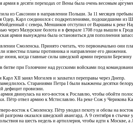
я армия в десяти переходах от Вены была очень весомым аргуме
упила из Саксонии в направлении Польши. За 11 месяцев пребыв
я Одер, Карл соединился с подкреплениями, подошедшими из Шв
 Обойденный с севера, Меншиков отступил от Варшавы к реке Н
ю через Мазурские болота и в феврале 1708 года вышли к Гродн
дская армия вынуждена была остановиться для пополнения запас
авлении Смоленска. Принято считать, что первоначально они п
были известны планы противника и направление его движения.
це июня, когда главные силы шведской армии перешли Березину
у в битве при Головчине над русскими войсками под командован
м Карл XII занял Могилев и захватил переправы через Днепр.
амедлилось. Стараниями Петра I были выжжены десятки белорус
ый дефицит провизии.
 армия двинулась на юго-восток к Рославлю, чтобы обойти полос
рки. Пётр отвел армию к Мстиславлю. На реке Сож у Черикова Ка
еверо-восток к Смоленску. Пётр уводил пехоту и обозы на восток
ой разгрома оказался шведский авангард. А 9 сентября в стычке 
ьствия на шесть недель и артиллерия, чтобы идти к Москве, а Л