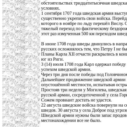
обстоятельствах тридцатитысячная шведска
условиях.
1 сентября 1707 года шведская армия выст
существенно укрепить свои войска. Перейд
которого в ноябре по льду перешёл Вислу.
тяжелый переход по фактическому бездорожь
этот раз измученная 500 км переходом шве
В июне 1708 года шведы двинулись в напр
русских осложнялось тем, что Петру I не 
Планы Карла XII отчасти раскрылись в кон
юг из Риги.
3 (14) июля 1708 года Карл одержал побед
успехом шведской армии.
Через три дня после победы под Головчино
Дальнейшее продвижение шведской армии з
опустошённой местности, испытывая остр
Простояв три недели у Могилева, шведская
русской армии, сосредоточенной у села Го
Сожем провиант достать не удастся.
22 августа шведские войска повернули на с
шведов. 30 августа у села Доброе под угроз
Шведской армии нужны были запас продовол
местонахождении все не было.