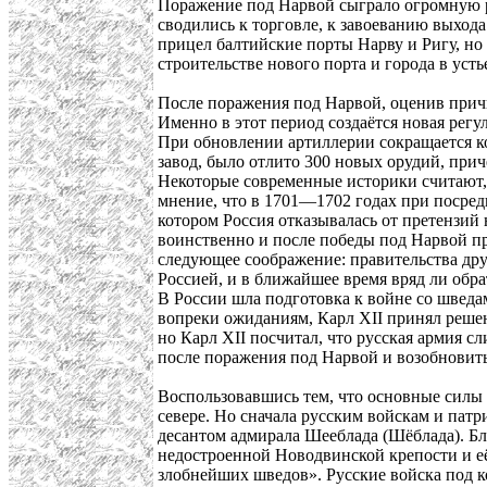
Поражение под Нарвой сыграло огромную ро
сводились к торговле, к завоеванию выход
прицел балтийские порты Нарву и Ригу, н
строительстве нового порта и города в ус
После поражения под Нарвой, оценив прич
Именно в этот период создаётся новая регу
При обновлении артиллерии сокращается ко
завод, было отлито 300 новых орудий, прич
Некоторые современные историки считают,
мнение, что в 1701—1702 годах при посред
котором Россия отказывалась от претензий 
воинственно и после победы под Нарвой пр
следующее соображение: правительства дру
Россией, и в ближайшее время вряд ли обра
В России шла подготовка к войне со шведа
вопреки ожиданиям, Карл XII принял решен
но Карл XII посчитал, что русская армия 
после поражения под Нарвой и возобновить
Воспользовавшись тем, что основные силы 
севере. Но сначала русским войскам и патр
десантом адмирала Шееблада (Шёблада). Бл
недостроенной Новодвинской крепости и её
злобнейших шведов». Русские войска под