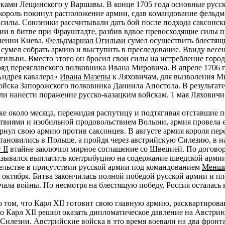
сками Лещинского у Варшавы. В конце 1705 года основные русс
 король покинул расположение армии, сдав командование фельд
силы. Союзники рассчитывали дать бой после подхода саксонск
и в битве при Фрауштадте, разбив вдвое превосходящие силы п
лении Киева.
Фельдмаршал Огильви
сумел осуществить блестящ
и сумел собрать армию и выступить в преследование. Ввиду весе
гильви. Вместо этого он бросил свои силы на истребление город
яд переяславского полковника Ивана Мировича. В апреле 1706 
 Андрея кавалера»
Ивана Мазепы
к Ляховичам, для вызволения М
йска Запорожского полковника Даниила Апостола. В результате 
ли нанести поражение русско-казацким войскам. 1 мая Ляховичи
е около месяца, пережидая распутицу и подтягивая отставшие по
ствиями и изобильной продовольствием Волыни, армия провела ещ
ернул свою армию против саксонцев. В августе армия короля пе
становились в Польше, а пройдя через австрийскую Силезию, в н
 II
втайне заключил мирное соглашение со Швецией. По договору
бязывался выплатить контрибуцию на содержание шведской армии
ательстве в присутствии русской армии под командованием
Менши
) октября. Битва закончилась полной победой русской армии и 
чала войны. Но несмотря на блестящую победу, Россия осталась 
о том, что Карл XII готовит свою главную армию, расквартиров
о Карл XII решил оказать дипломатическое давление на Австрию
 Силезии. Австрийские войска в это время воевали на два фронт