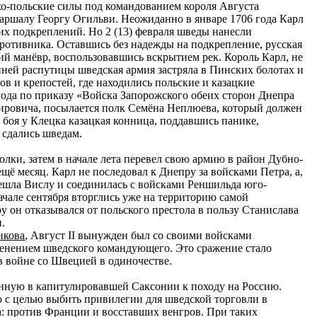
ко-польские силы под командованием короля Августа
маршалу Георгу Огильви. Неожиданно в январе 1706 года Карл
их подкреплений. Но 2 (13) февраля шведы нанесли
ротивника. Оставшись без надежды на подкрепление, русская
ий манёвр, воспользовавшись вскрытием рек. Король Карл, не
нней распутицы шведская армия застряла в Пинских болотах и
ов и крепостей, где находились польские и казацкие
года по приказу «Войска Запорожского обеих сторон Днепра
ировича, посылается полк Семёна Неплюева, который должен
боя у Клецка казацкая конница, поддавшись панике,
 сдались шведам.
лки, затем в начале лета перевел свою армию в район Дубно-
ё месяц. Карл не последовал к Днепру за войсками Петра, а,
решла Вислу и соединилась с войсками Реншильда юго-
ачале сентября вторглись уже на территорию самой
 он отказывался от польского престола в пользу Станислава
.
кова
, Август II вынужден был со своими войсками
пленением шведского командующего. Это сражение стало
в войне со Швецией в одиночестве.
анную в капитулировавшей Саксонии к походу на Россию.
 с целью выбить привилегии для шведской торговли в
а: против Франции и восставших венгров. При таких