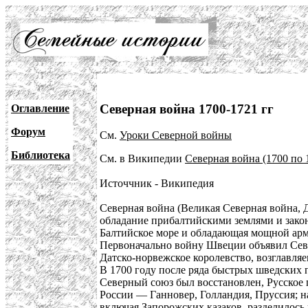
Северная война 1700-1721 гг
Оглавление
Форум
См.
Уроки Северной войны
Библиотека
См. в Википедии
Северная война (1700 по 
Источчник - Википедия
Северная война (Великая Северная война, 
обладание прибалтийскими землями и зако
Балтийское море и обладающая мощной арм
Первоначально войну Швеции объявил Севе
Датско-норвежское королевство, возглавляе
В 1700 году после ряда быстрых шведских п
Северный союз был восстановлен, Русское 
России — Ганновер, Голландия, Пруссия; 
включая Запорожских казаков, разделилось