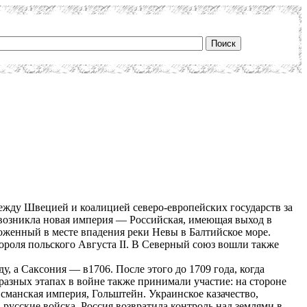
между Швецией и коалицией северо-европейских государств за
возникла новая империя — Российская, имеющая выход в
оженный в месте впадения реки Невы в Балтийское море.
роля польского Августа II. В Северный союз вошли также
, а Саксония — в1706. После этого до 1709 года, когда
разных этапах в войне также принимали участие: на стороне
Османская империя, Гольштейн. Украинское казачество,
русские войска. Россия возвратила контроль над землями в