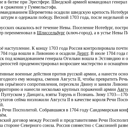
не в битве при Эрестфере. Шведской армией командовал генера
в сражении у Гуммельсгофа.
 командованием Шереметева осадили шведскую крепость Нотебург
а штурм и одержали победу. Весной 1703 года, после недельной
 русских оказалось всё течение Невы. Поселение Нотебург, пост
тр переименовал в
Шлиссельбург
(ключ-город), а в устье Невы П
оё наступление. К концу 1703 года Россия контролировала почт
1704 года вошли в Ливонию и осадили
Дерпт
. В июле 1704 года 
ск под командованием генерала Огильви вошла в Эстляндию и оса
крепостей продемонстрировал возросшее мастерство и оснащённо
тивные военные действия против русской армии, а нанести осно
ыгодного ему монарха, сменив Августа II, чтобы превратить Ре
тив серьёзного сопротивления, пересекли Двину и заняли Ливон
ерриторию и нанесли несколько крупных поражений армии
Авгус
 Пултуском у Данцига, взяты Торунь и Познань. Зиму 1703—170
путатов сейма низложили Августа II в качестве короля Речи По
й.
в Речи Посполитой. Собравшаяся в 1704 году Сандомирская конф
лём.
арвский договор между Россией и представителями Речи Посполи
а стороне Северного союза. Россия совместно с Саксонией разв