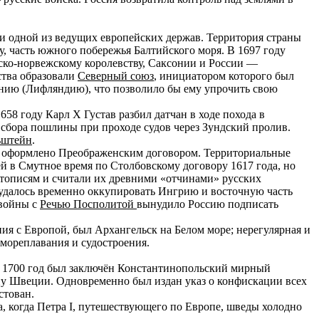
и одной из ведущих европейских держав. Территория страны
, часть южного побережья Балтийского моря. В 1697 году
ско-норвежскому королевству, Саксонии и России —
ства образовали
Северный союз
, инициатором которого был
нию (Лифляндию), что позволило бы ему упрочить свою
58 году Карл X Густав разбил датчан в ходе похода в
 сбора пошлины при проходе судов через Зундский пролив.
ьштейн
.
ло оформлено Преображенским договором. Территориальные
 в Смутное время по Столбовскому договору 1617 года, но
летописям и считали их древними «отчинами» русских
 удалось временно оккупировать Ингрию и восточную часть
 войны с
Речью Посполитой
вынудило Россию подписать
я с Европой, был Архангельск на Белом море; нерегулярная и
 мореплавания и судостроения.
я 1700 год был заключён Константинопольский мирный
ойну Швеции. Одновременно был издан указ о конфискации всех
стован.
а, когда Петра I, путешествующего по Европе, шведы холодно