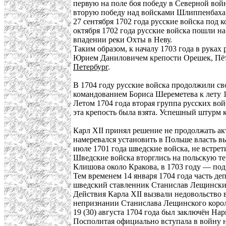
первую на поле боя победу в Северной вой
вторую победу над войсками Шлиппенбаха 
27 сентября 1702 года русские войска под
октября 1702 года русские войска пошли н
впадении реки Охты в Неву.
Таким образом, к началу 1703 года в руках
Юрием Даниловичем крепости Орешек, Пё
Петербург
.
В 1704 году русские войска продолжили св
командованием Бориса Шереметева к лету 
Летом 1704 года вторая группа русских вой
эта крепость была взята. Успешный штурм 
Карл XII принял решение не продолжать ак
намеревался установить в Польше власть в
июле 1701 года шведские войска, не встре
Шведские войска вторглись на польскую т
Клишова около Кракова, в 1703 году — под
Тем временем 14 января 1704 года часть де
шведский ставленник Станислав Лещински
Действия Карла XII вызвали недовольство 
непризнании Станислава Лещинского коро
19 (30) августа 1704 года был заключён Н
Посполитая официально вступала в войну н