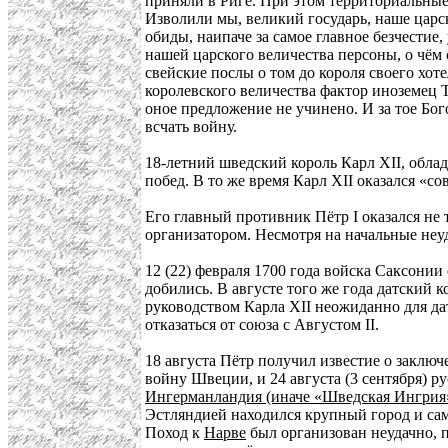
приняли в Риге. При этом территориальные
Изволили мы, великий государь, наше царс
обиды, наипаче за самое главное безчести
нашей царского величества персоны, о чём
свейские послы о том до короля своего хо
королевского величества фактор иноземец Т
оное предложение не учинено. И за тое Бо
всчать войну.
18-летний шведский король Карл XII, обла
побед. В то же время Карл XII оказался «
Его главный противник Пётр I оказался н
организатором. Несмотря на начальные неуд
12 (22) февраля 1700 года войска Саксонии
добились. В августе того же года датский 
руководством Карла XII неожиданно для да
отказаться от союза с Августом II.
18 августа Пётр получил известие о заключ
войну Швеции, и 24 августа (3 сентября) 
Ингерманландия (иначе «Шведская Ингрия
Эстляндией находился крупный город и сам
Поход к
Нарве
был организован неудачно, п