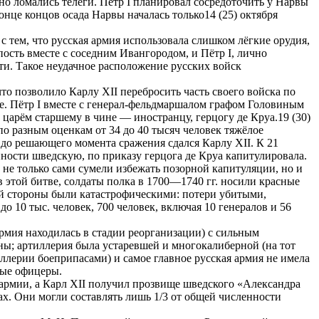
рно ломались телеги. Пётр I планировал сосредоточить у Нарвы
нце концов осада Нарвы началась только14 (25) октября
с тем, что русская армия использовала слишком лёгкие орудия,
пость вместе с соседним Ивангородом, и Пётр I, лично
ти. Такое неудачное расположение русских войск
то позволило Карлу XII перебросить часть своего войска по
е. Пётр I вместе с генерал-фельдмаршалом графом Головиным
царём старшему в чине — иностранцу, герцогу де Круа.19 (30)
по разным оценкам от 34 до 40 тысяч человек тяжёлое
ё до решающего момента сражения сдался Карлу XII. К 21
енности шведскую, по приказу герцога де Круа капитулировала.
не только сами сумели избежать позорной капитуляции, но и
в этой битве, солдаты полка в 1700—1740 гг. носили красные
ской стороны были катастрофическими: потери убитыми,
 10 тыс. человек, 700 человек, включая 10 генералов и 56
рмия находилась в стадии реорганизации) с сильным
ны; артиллерия была устаревшей и многокалиберной (на тот
ллерии боеприпасами) и самое главное русская армия не имела
ные офицеры.
 армии, а Карл XII получил прозвище шведского «Александра
х. Они могли составлять лишь 1/3 от общей численности