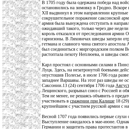
В 1705 году была одержана победа над вой
остановились на зимовку в Гродно. Вскоре
XII выдвинул в этом направлении крупные 
сокрушительное поражение саксонской арми
армия была вынуждена отступить в направ
ожидавший такого, только через две недел
король отказался от преследования армии О
гарнизоны. В Ляховичах шведы заперли отр
гетмана и славного чина святого апостола
был соединиться с миргородским полком Во
растоптала пехоту Неплюева, и шведы смог
Карл простоял с основными силами в Пинск
Луцк. Здесь, на незатронутой боевыми дей
опустошив Полесье, в июле 1706 года разв
западнее Варшавы. На этот раз шведы не о
Саксонии.13 (24) сентября 1706 года
Август
Лещинского, разрывал союз с Россией и о
Тем не менее, не решаясь объявить о пред
участвовать в
сражении при Калише
18 (29
крупнейшим с участием русской армии с на
Весной 1707 года появились первые слухи 
Выступление ожидалось в мае-июне. Однак
Германии и защитить права протестантов в