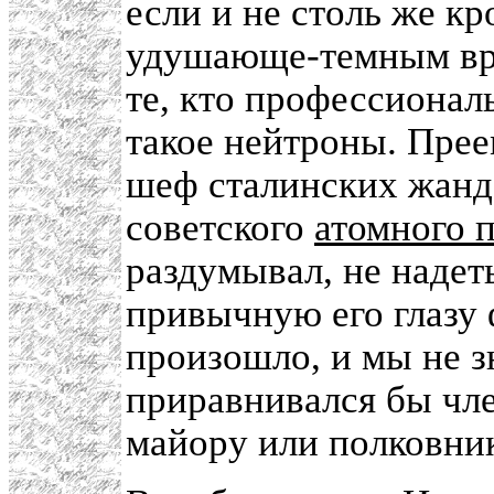
если и не столь же кр
удушающе-темным вр
те, кто профессиональ
такое нейтроны. Пре
шеф сталинских жанд
советского
атомного 
раздумывал, не надет
привычную его глазу
произошло, и мы не з
приравнивался бы чле
майору или полковник