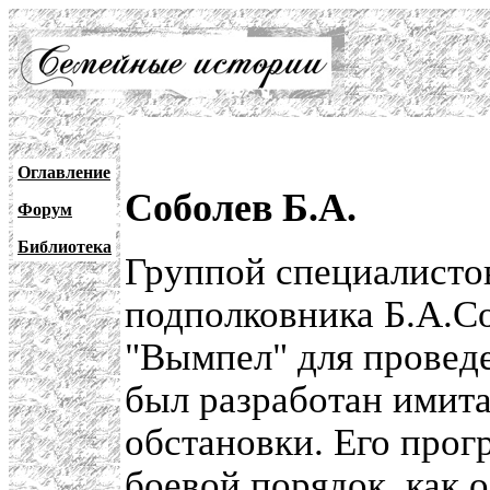
Оглавление
Соболев Б.А.
Форум
Библиотека
Группой специалист
подполковника Б.А.С
"Вымпел" для провед
был разработан имит
обстановки. Его прог
боевой порядок, как