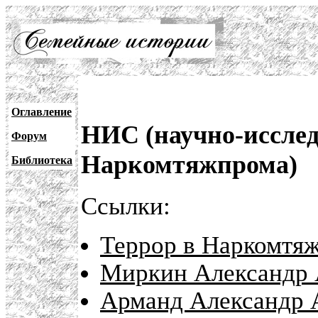
Оглавление
НИС (научно-исслед
Форум
Наркомтяжпрома)
Библиотека
Ссылки:
Террор в Наркомтя
Миркин Александр 
Арманд Александр 