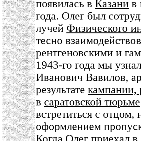
появилась в
Казани
в 
года. Олег был сотру
лучей
Физического и
тесно взаимодействов
рентгеновскими и га
1943-го года мы узнал
Иванович Вавилов, ар
результате
кампании,
в
саратовской тюрьме
встретиться с отцом, 
оформлением пропуск
Когда Олег приехал в