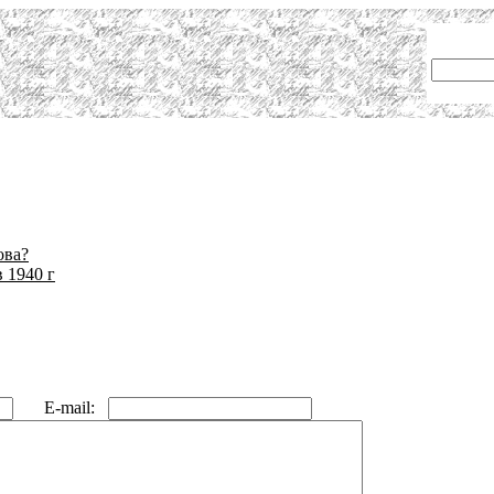
ова?
 1940 г
E-mail: