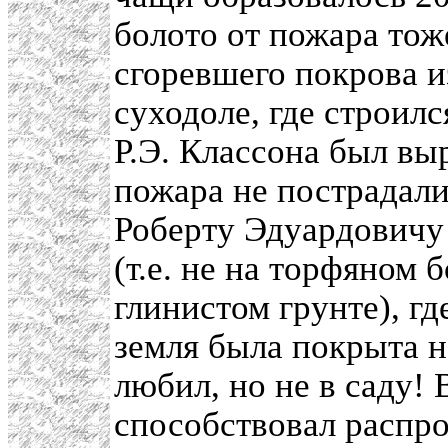
болото от пожара тоже
сгоревшего покрова и
суходоле, где строил
Р.Э. Классона был вы
пожара не пострадал
Роберту Эдуардовичу 
(т.е. не на торфяном 
глинистом грунте), г
земля была покрыта н
любил, но не в саду! 
способствовал распр