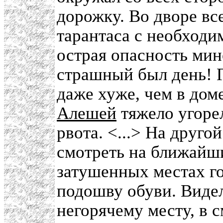
дорожку. Во дворе вс
тарантаса с необходи
острая опасность мино
страшный был день! Гл
даже хуже, чем в дом
Алешей
тяжело угорел
рвота. <...> На друго
смотреть на ближайши
затушенных местах го
подошву обуви. Видел
негорячему месту, в 