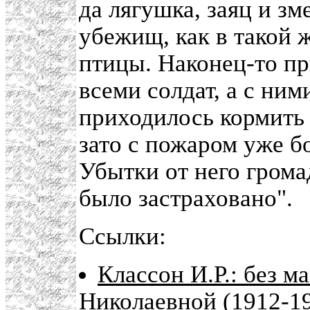
да лягушка, заяц и зм
убежищ, как в такой 
птицы. Наконец-то п
всеми солдат, а с ни
приходилось кормить и
зато с пожаром уже б
Убытки от него громад
было застраховано".
Ссылки:
Классон И.Р.: без м
Николаевной (1912-1