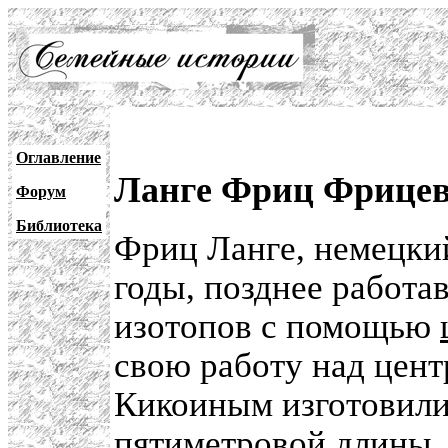
Оглавление
Ланге Фриц Фрице
Форум
Библиотека
Фриц Ланге, немецкий
годы, позднее работа
изотопов с помощью
свою работу над центр
Кикоиным изготовил
пятиметровой длины.