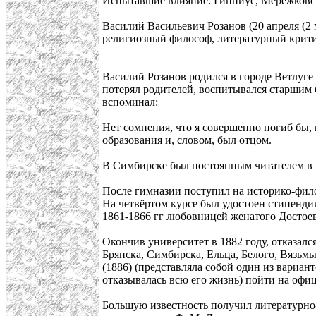
Испытавшие влияние: Гиппиус, Мережковс
Василий Васильевич Розанов (20 апреля (2 
религиозный философ, литературный крити
Василий Розанов родился в городе Ветлуге
потерял родителей, воспитывался старшим 
вспоминал:
Нет сомнения, что я совершенно погиб бы,
образования и, словом, был отцом.
В Симбирске был постоянным читателем в 
После гимназии поступил на историко-фил
На четвёртом курсе был удостоен стипенди
1861-1866 гг любовницей женатого
Достое
Окончив университет в 1882 году, отказал
Брянска, Симбирска, Ельца, Белого, Вязьм
(1886) (представляла собой один из вариант
отказывалась всю его жизнь) пойти на офи
Большую известность получил литературно