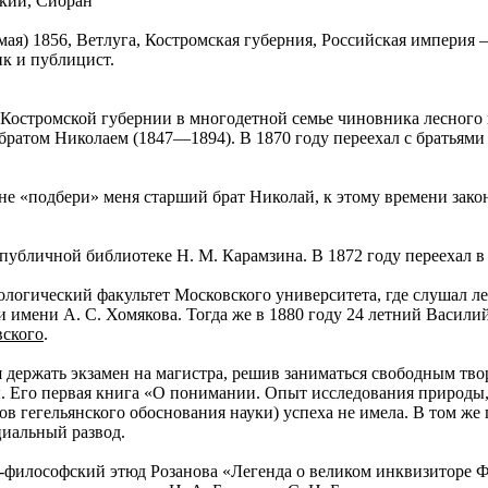
кий, Сиоран
мая) 1856, Ветлуга, Костромская губерния, Российская империя 
к и публицист.
 Костромской губернии в многодетной семье чиновника лесного
братом Николаем (1847—1894). В 1870 году переехал с братьями
 не «подбери» меня старший брат Николай, к этому времени зако
публичной библиотеке Н. М. Карамзина. В 1872 году переехал 
ологический факультет Московского университета, где слушал 
и имени А. С. Хомякова. Тогда же в 1880 году 24 летний Васили
вского
.
ся держать экзамен на магистра, решив заниматься свободным тв
ы. Его первая книга «О понимании. Опыт исследования природы,
ов гегельянского обоснования науки) успеха не имела. В том же 
циальный развод.
-философский этюд Розанова «Легенда о великом инквизиторе Ф