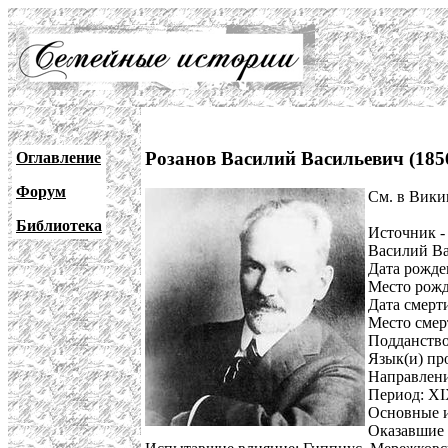
Розанов Василий Васильевич (185
Оглавление
Форум
См. в Вик
Библиотека
Источник -
Василий Ва
Дата рожден
Место рожд
Дата смерти
Место смер
Подданство
Язык(и) пр
Направлени
Период: X
Основные и
Оказавшие 