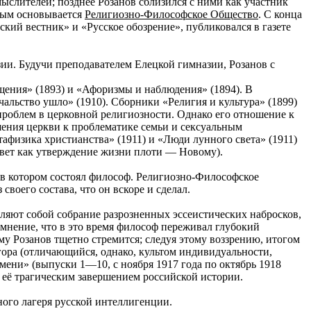
мыслителей; позднее Розанов сблизился с ними как участник
вым основывается
Религиозно-Философское Общество
. С конца
кий вестник» и «Русское обозрение», публиковался в газете
ии. Будучи преподавателем Елецкой гимназии, Розанов с
щения» (1893) и «Афоризмы и наблюдения» (1894). В
льство ушло» (1910). Сборники «Религия и культура» (1899)
роблем в церковной религиозности. Однако его отношение к
шения церкви к проблематике семьи и сексуальным
физика христианства» (1911) и «Люди лунного света» (1911)
авет как утверждение жизни плоти — Новому).
в котором состоял философ. Религиозно-Философское
воего состава, что он вскоре и сделал.
ляют собой собрание разрозненных эссеистических набросков,
мнение, что в это время философ переживал глубокий
у Розанов тщетно стремится; следуя этому воззрению, итогом
ора (отличающийся, однако, культом индивидуальности,
ени» (выпуски 1—10, с ноября 1917 года по октябрь 1918
 её трагическим завершением российской истории.
ного лагеря русской интеллигенции.