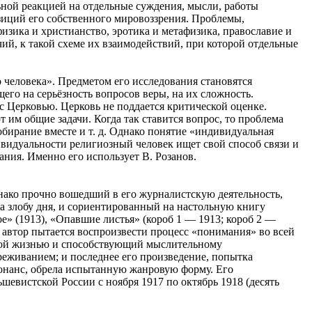
ьной реакцией на отдельные суждения, мысли, работы
озиций его собственного мировоззрения. Проблемы,
зика и христианство, эротика и метафизика, православие и
ий, к такой схеме их взаимодействий, при которой отдельные
 человека». Предметом его исследования становятся
его на серьёзность вопросов веры, на их сложность.
 с Церковью. Церковь не поддается критической оценке.
 им общие задачи. Когда так ставится вопрос, то проблема
бирание вместе и т. д. Однако понятие «индивидуальная
ивидуальности религиозный человек ищет свой способ связи и
ания. Именно его использует В. Розанов.
нако прочно вошедший в его журналистскую деятельность,
а злобу дня, и сориентированный на настольную книгу
» (1913), «Опавшие листья» (короб 1 — 1913; короб 2 —
автор пытается воспроизвести процесс «понимания» во всей
ной жизнью и способствующий мыслительному
реживанием; и последнее его произведение, попытка
зонанс, обрела испытанную жанровую форму. Его
вистской России с ноября 1917 по октябрь 1918 (десять