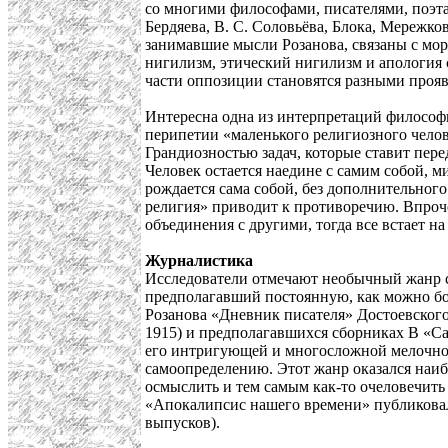
со многими философами, писателями, поэта
Бердяева, В. С. Соловьёва, Блока, Мережк
занимавшие мысли Розанова, связаны с мо
нигилизм, этический нигилизм и апология 
части оппозиции становятся разными прояв
Интересна одна из интерпретаций философи
перипетии «маленького религиозного челове
Грандиозностью задач, которые ставит пере
Человек остается наедине с самим собой, м
рождается сама собой, без дополнительног
религия» приводит к противоречию. Впроче
объединения с другими, тогда все встает н
Журналистика
Исследователи отмечают необычный жанр с
предполагавший постоянную, как можно бо
Розанова «Дневник писателя» Достоевского
1915) и предполагавшихся сборниках В «Са
его интригующей и многосложной мелочно
самоопределению. Этот жанр оказался наиб
осмыслить и тем самым как-то очеловечит
«Апокалипсис нашего времени» публиковал
выпусков).