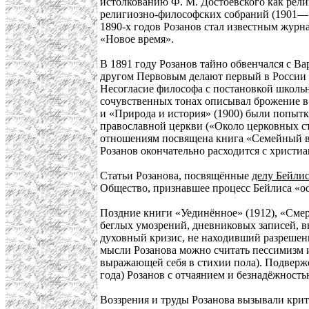
истолкованию Ф. М. Достоевского как религ
религиозно-философских собраний (1901—
1890-х годов Розанов стал известным журна
«Новое время».
В 1891 году Розанов тайно обвенчался с В
другом Первовым делают первый в России 
Несогласие философа с постановкой школьн
сочувственных тонах описывал брожение в 
и «Природа и история» (1900) были попыт
православной церкви («Около церковных ст
отношениям посвящена книга «Семейный воп
Розанов окончательно расходится с христи
Статьи Розанова, посвящённые
делу Бейли
Общество, признавшее процесс Бейлиса «оск
Поздние книги «Уединённое» (1912), «Смер
беглых умозрений, дневниковых записей, в
духовный кризис, не находивший разрешени
мысли Розанова можно считать пессимизм и
выражающей себя в стихии пола). Подверже
года) Розанов с отчаянием и безнадёжност
Воззрения и труды Розанова вызывали крит