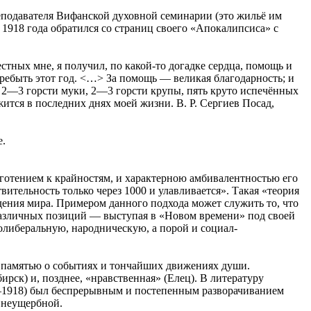
реподавателя Вифанской духовной семинарии (это жильё им
1918 года обратился со страниц своего «Апокалипсиса» с
стных мне, я получил, по какой-то догадке сердца, помощь и
еребыть этот год. <…> За помощь — великая благодарность; и
гу. 2—3 горсти муки, 2—3 горсти крупы, пять круто испечённых
жится в последних днях моей жизни. В. Р. Сергиев Посад,
е.
яготением к крайностям, и характерною амбивалентностью его
ительность только через 1000 и улавливается». Такая «теория
ения мира. Примером данного подхода может служить то, что
азличных позиций — выступая в «Новом времени» под своей
олиберальную, народническую, а порой и социал-
й памятью о событиях и тончайших движениях души.
ирск) и, позднее, «нравственная» (Елец). В литературу
6—1918) был беспрерывным и постепенным разворачиванием
ь неущербной.