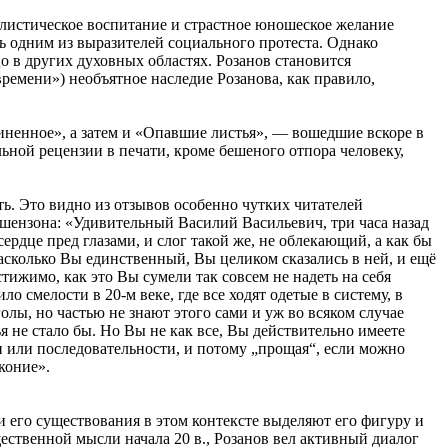
гилистическое воспитание и страстное юношеское желание
ь одним из выразителей социального протеста. Однако
 в других духовных областях. Розанов становится
емени») необъятное наследие Розанова, как правило,
ненное», а затем и «Опавшие листья», — вошедшие вскоре в
ной рецензии в печати, кроме бешеного отпора человеку,
ь. Это видно из отзывов особенно чутких читателей
шензона: «Удивительный Василий Васильевич, три часа назад
сердце пред глазами, и слог такой же, не облекающий, а как бы
насколько Вы единственный, Вы целиком сказались в ней, и ещё
тижимо, как это Вы сумели так совсем не надеть на себя
 смелости в 20-м веке, где все ходят одетые в систему, в
голы, но частью не знают этого сами и уж во всяком случае
ья не стало бы. Но Вы не как все, Вы действительно имеете
ли или последовательности, и потому „прощая“, если можно
коние».
и его существования в этом контексте выделяют его фигуру и
ественной мысли начала 20 в., Розанов вел активный диалог