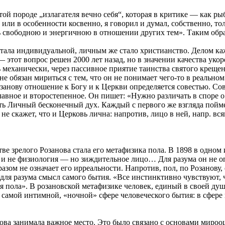
той породе „излагателя вечно себя“, которая в критике — как ры
 или в особенности косвенно, я говорил и думал, собственно, толь
ль свободною и энергичною в отношении других тем». Таким обра
 стала индивидуальной, личным же стало христианство. Делом каж
— этот вопрос решен 2000 лет назад, но в значении качества укор
 механически, через пассивное приятие таинства святого крещен
 не обязан мириться с тем, что он не понимает чего-то в реально
занову отношение к Богу и к Церкви определяется совестью. Сов
авное и второстепенное. Он пишет: «Нужно различать в споре о 
ть Личный бесконечный дух. Каждый с первого же взгляда пойме
не скажет, что и Церковь лична: напротив, лицо в ней, напр. вс
ве зрелого Розанова стала его метафизика пола. В 1898 в одном
о и не физиология — но зиждительное лицо… Для разума он не о
зом не означает его ирреальности. Напротив, пол, по Розанову, 
н для разума смысл самого бытия. «Все инстинктивно чувствуют, 
ся пола». В розановской метафизике человек, единый в своей душ
 в самой интимной, «ночной» сфере человеческого бытия: в сфер
нова занимала важное место. Это было связано с основами мир