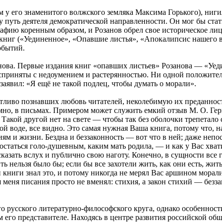
ем у его знаменитого волжского земляка Максима Горького), ни
 путь деятеля демократической направленности. Он мог бы стат
фию коренным образом, и Розанов обрел свое историческое лицо
ниг («Уединенное», «Опавшие листья», «Апокалипсис нашего вр
обытий.
нова. Первые издания книг «опавших листьев» Розанова — «Уеди
сприняты с недоумением и растерянностью. Ни одной положитель
аявил: «Я ещё не такой подлец, чтобы думать о морали».
стливо познавших любовь читателей, неколебимую их преданност
но, в письмах. Примером может служить емкий отзыв М. О. Гер
 Такой другой нет на свете — чтобы так без оболочки трепетало 
той воде, все видно. Это самая нужная Ваша книга, потому что, 
ям и жизни. Бездна и беззаконность — вот что в ней; даже непос
таться голо-душевным, каким мать родила, — и как у Вас хватило
сказать вслух и публично свою наготу. Конечно, в сущности все 
ь нельзя было бы; если бы все захотели жить, как они есть, жит
й книги знал это, и потому никогда не мерял Вас аршином мора
я меня писания просто не вменял: стихия, а закон стихий — безза
о русского литературно-философского круга, однако особенност
 его представителе. Находясь в центре развития российской общ