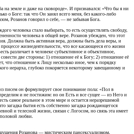
ба на земле и даже на сковороде». И признавался: «Что бы я ни
ко о Боге: так что Он занял всего меня, без какого-либо
зом, Розанов говорил о себе, — не забывая Бога.
дого человека стало выбирать, то есть осуществлять свободу,
ененности человека в общей вере. Розанов убежден, что этот
ия. Должна быть активная вера, должны быть дела веры, и
м процессе жизнедеятельности, что все касающееся его жизни
есть различает в человеке субъективное и объективное,
совести две стороны: 1) отношение её к Богу; 2) отношение её
т, что отношение к Лицу несколько иное, чем к порядку
якого иерарха, глубоко покоряется некоторому завещанному и
 из писем он формулирует свое понимание пола: «Пол в
пределим и не постижим: но он Есть и все сущее — из Него и
есть самое реальное в этом мире и остается неразрешимой
что загадка бытия есть собственно загадка рождающегося
евной и телесной жизни, связан с Логосом, но связь эта имеет
е половой любви.
оощущения Розанова — мистическим пансексуализмом,