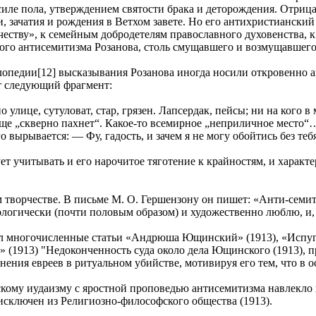
е пола, утверждением святости брака и деторождения. Отрицая
, зачатия и рождения в Ветхом завете. Но его антихристиански
еству», к семейным добродетелям православного духовенства, 
ого антисемитизма Розанова, столь смущавшего и возмущавшег
опедии[12] высказывания Розанова иногда носили откровенно ан
т следующий фрагмент:
о улице, сутуловат, стар, грязен. Лапсердак, пейсы; ни на кого в
бще „скверно пахнет“. Какое-то всемирное „неприличное место
 вырывается: — Фу, гадость, и зачем я не могу обойтись без те
ует учитывать и его нарочитое тяготение к крайностям, и харак
 творчестве. В письме М. О. Гершензону он пишет: «Анти-семити
ологически (почти половым образом) и художественно люблю, и,
л многочисленные статьи «Андрюша Ющинский» (1913), «Испуг и
» (1913) "Недоконченность суда около дела Ющинского (1913), 
нения евреев в ритуальном убийстве, мотивируя его тем, что в о
ому иудаизму с яростной проповедью антисемитизма навлекло 
 исключен из Религиозно-философского общества (1913).