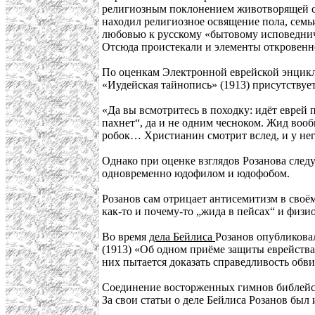
религиозным поклонением животворящей сил
находил религиозное освящение пола, семьи
любовью к русскому «бытовому исповеднич
Отсюда проистекали и элементы откровенн
По оценкам Электронной еврейской энцикл
«Иудейская тайнопись» (1913) присутствуе
«Да вы всмотритесь в походку: идёт еврей п
пахнет“, да и не одним чесноком. Жид воо
робок… Христианин смотрит вслед, и у него
Однако при оценке взглядов Розанова след
одновременно юдофилом и юдофобом.
Розанов сам отрицает антисемитизм в своём
как-то и почему-то „жида в пейсах“ и физи
Во время
дела Бейлиса
Розанов опубликова
(1913) «Об одном приёме защиты еврейства
них пытается доказать справедливость обви
Соединение восторженных гимнов библейск
За свои статьи о деле Бейлиса Розанов был