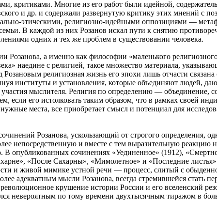
ми, критиками. Многие из его работ были идейной, содержател
овского и др. и содержали развернутую критику этих мнений с п
рально-этическими, религиозно-идейными оппозициями — метафи
семьи. В каждой из них Розанов искал пути к снятию противореч
лениями одних и тех же проблем в существовании человека.
и Розанова, а именно как философии «маленького религиозного
ка» наедине с религией, такое множество материала, указывающ
д Розановым религиозная жизнь его эпохи лишь отчасти связана
инуя институты и установления, которые объединяют людей, дают
о участия мыслителя. Религия по определению — объединение, со
м, если его истолковать таким образом, что в рамках своей инд
а нужные места, все приобретает смысл и потенциал для исследов
очинений Розанова, ускользающий от строгого определения, од
лее непосредственную и вместе с тем выразительную реакцию н
. В опубликованных сочинениях «Уединенное» (1912), «Смертное
харне», «После Сахарны», «Мимолетное» и «Последние листья» 
сти и живой мимике устной речи — процесс, слитый с обыден
олее адекватным мысли Розанова, всегда стремившейся стать пе
ь революционное крушение истории России и его вселенский ре
ся невероятным по тому времени двухтысячным тиражом в больше