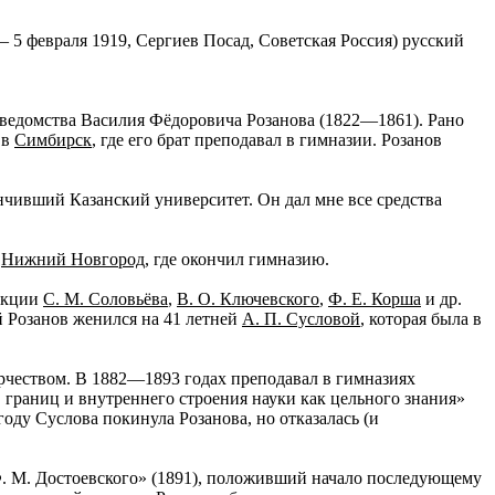
— 5 февраля 1919, Сергиев Посад, Советская Россия) русский
 ведомства Василия Фёдоровича Розанова (1822—1861). Рано
 в
Симбирск
, где его брат преподавал в гимназии. Розанов
нчивший Казанский университет. Он дал мне все средства
в
Нижний Новгород
, где окончил гимназию.
лекции
С. М. Соловьёва
,
В. О. Ключевского
,
Ф. Е. Корша
и др.
й Розанов женился на 41 летней
А. П. Сусловой
, которая была в
орчеством. В 1882—1893 годах преподавал в гимназиях
 границ и внутреннего строения науки как цельного знания»
году Суслова покинула Розанова, но отказалась (и
. М. Достоевского» (1891), положивший начало последующему