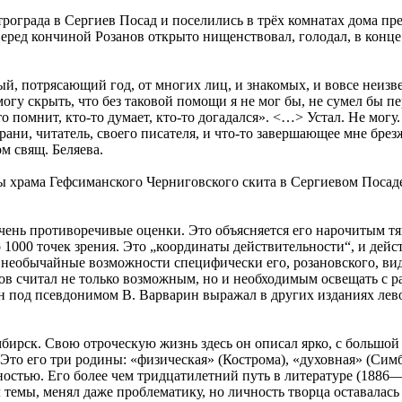
трограда в Сергиев Посад и поселились в трёх комнатах дома п
еред кончиной Розанов открыто нищенствовал, голодал, в конце 
ый, потрясающий год, от многих лиц, и знакомых, и вовсе неизве
гу скрыть, что без таковой помощи я не мог бы, не сумел бы п
-то помнит, кто-то думает, кто-то догадался». <…> Устал. Не мо
ани, читатель, своего писателя, и что-то завершающее мне брез
ом свящ. Беляева.
ны храма Гефсиманского Черниговского скита в Сергиевом Посад
чень противоречивые оценки. Это объясняется его нарочитым т
000 точек зрения. Это „координаты действительности“, и действ
необычайные возможности специфически его, розановского, вид
 считал не только возможным, но и необходимым освещать с р
н под псевдонимом В. Варварин выражал в других изданиях лев
бирск. Свою отроческую жизнь здесь он описал ярко, с большо
 Это его три родины: «физическая» (Кострома), «духовная» (Симб
остью. Его более чем тридцатилетний путь в литературе (188
 темы, менял даже проблематику, но личность творца оставалас