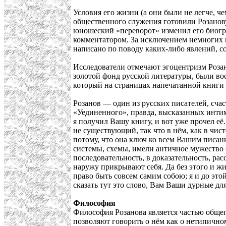
Условия его жизни (а они были не легче, ч
общественного служения готовили Розанову
юношеский «переворот» изменил его биогра
комментатором. За исключением немногих к
написано по поводу каких-либо явлений, с
Исследователи отмечают эгоцентризм Роза
золотой фонд русской литературы, были во
который на страницах напечатанной книги з
Розанов — один из русских писателей, сча
«Уединенного», правда, высказанных интим
я получил Вашу книгу, и вот уже прочел её.
не существующий, так что в нём, как в чис
потому, что она ключ ко всем Вашим писани
системы, схемы, имели античное мужество ос
последовательность, в доказательность, рас
наружу прикрывают себя. Да без этого и жит
право быть совсем самим собою; я и до это
сказать тут это слово, Вам Ваши дурные дл
Философия
Философия Розанова является частью общег
позволяют говорить о нём как о нетипичном