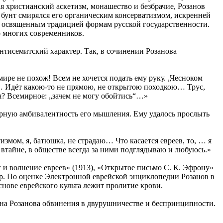
 христианский аскетизм, монашество и безбрачие, Розанов
й бунт смирялся его органическим консерватизмом, искренней
к освященным традицией формам русской государственности.
о многих современников.
тисемитский характер. Так, в сочинении Розанова
 мире не похож! Всем не хочется подать ему руку. „Чесноком
“… Идёт какою-то не прямою, не открытою походкою… Трус,
бя? Всемирное: „зачем не могу обойтись“…»
терную амбивалентность его мышления. Ему удалось прослыть
змом, я, батюшка, не страдаю… Что касается евреев, то, … я
 втайне, в обществе всегда за ними подглядываю и любуюсь.»
 волнение евреев» (1913), «Открытое письмо С. К. Эфрону»
пр. По оценке Электронной еврейской энциклопедии Розанов в
снове еврейского культа лежит пролитие крови.
на Розанова обвинения в двурушничестве и беспринципности.