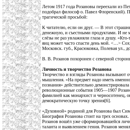
Летом 1917 года Розановы переехали из Пе
подобрал философ о. Павел Флоренский). П
трагической просьбой:
К читателю, если он друг. — В этот страшн
денежную, и съестными продуктами. И не мо
слёзы не раз увлажняли глаза и душу. «Кто
яиц может часто спасти день мой. <…> Сохр
Московск. губ., Красюковка, Полевая ул., д
В. В. Розанов похоронен с северной сторо
Личность и творчество Розанова
Творчество и взгляды Розанова вызывают о
мышления. «На предмет надо иметь именно 1
познания» действительно демонстрировала 
революционные события 1905—1907 Розанов
фамилией как монархист и черносотенец, о
демократическую точку зрения[6].
«Духовной» родиной для Розанова был Сим
Биография Розанова стоит на трех основах.
Розанов вошёл уже сформировавшейся личн
таланта и выявлением гения. Розанов менял