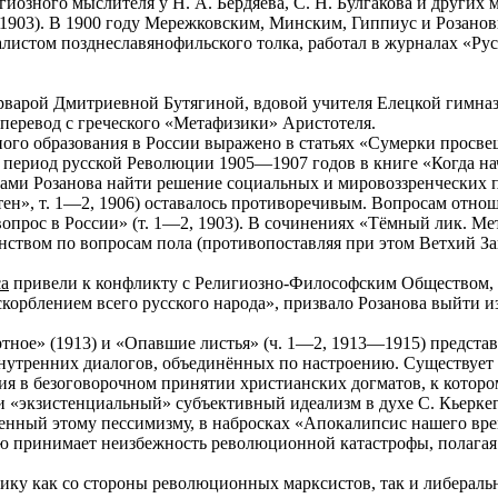
иозного мыслителя у Н. А. Бердяева, С. Н. Булгакова и других 
1903). В 1900 году Мережковским, Минским, Гиппиус и Розано
листом позднеславянофильского толка, работал в журналах «Русс
арварой Дмитриевной Бутягиной, вдовой учителя Елецкой гимназ
перевод с греческого «Метафизики» Аристотеля.
ого образования в России выражено в статьях «Сумерки просве
период русской Революции 1905—1907 годов в книге «Когда нача
ками Розанова найти решение социальных и мировоззренческих п
ен», т. 1—2, 1906) оставалось противоречивым. Вопросам отно
рос в России» (т. 1—2, 1903). В сочинениях «Тёмный лик. Мета
анством по вопросам пола (противопоставляя при этом Ветхий З
са
привели к конфликту с Религиозно-Философским Обществом, 
орблением всего русского народа», призвало Розанова выйти из с
тное» (1913) и «Опавшие листья» (ч. 1—2, 1913—1915) представ
нутренних диалогов, объединённых по настроению. Существует 
я в безоговорочном принятии христианских догматов, к котором
 «экзистенциальный» субъективный идеализм в духе С. Кьеркег
нный этому пессимизму, в набросках «Апокалипсис нашего врем
ью принимает неизбежность революционной катастрофы, полагая
ику как со стороны революционных марксистов, так и либераль