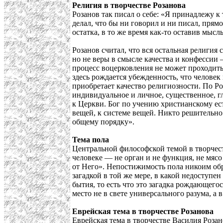
Религия в творчестве Розанова
Розанов так писал о себе: «Я принадлежу к 
делал, что бы ни говорил и ни писал, прямо
остатка, в то же время как-то оставив мыс
Розанов считал, что вся остальная религия
но не веры в смысле качества и конфессии 
процесс воцерковления не может проходить
здесь рождается убежденность, что человек
приобретает качество религиозности. По Ро
индивидуальное и личное, существенное, гл
к Церкви. Бог по учению христианскому ес
вещей, к системе вещей. Никто решительно 
общему порядку».
Тема пола
Центральной философской темой в творчест
человеке — не орган и не функция, не мяс
от Него». Непостижимость пола никоим обра
загадкой в той же мере, в какой недоступе
бытия, то есть что это загадка рождающего
место не в свете универсального разума, а
Еврейская тема в творчестве Розанова
Еврейская тема в творчестве Василия Роза