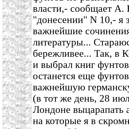
власти,- сообщает А.
"донесении" N 10,- я
важнейшие сочинения
литературы... Стараю
бережливее... Так, в 
и выбрал книг фунтов
останется еще фунтов
важнейшую германску
(в тот же день, 28 ию
Лондоне выцарапать а
на которые я в скром