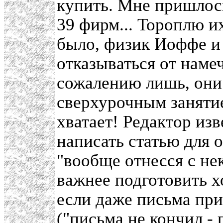
купить. Мне пришлось
39 фирм... Тороплю их
было, физик Иоффе и 
отказываться от наме
сожалению лишь, они 
сверхурочным занятие
хватает! Редактор из
написать статью для 
"вообще отнесся с не
важнее подготовить х
если даже письма пр
("письма не кончил -