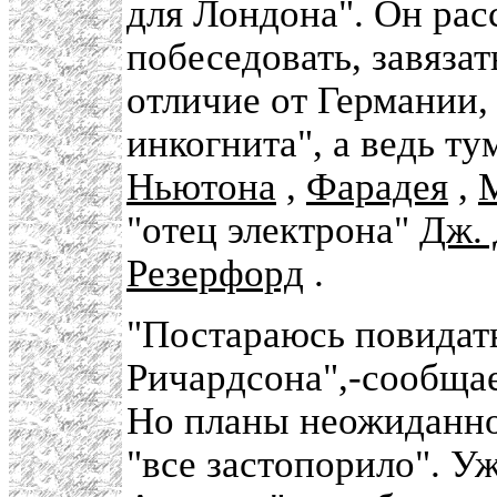
для Лондона". Он рас
побеседовать, завяза
отличие от Германии, 
инкогнита", а ведь т
Ньютона
,
Фарадея
,
"отец электрона"
Дж. 
Резерфорд
.
"Постараюсь повидать
Ричардсона",-сообщае
Но планы неожиданно 
"все застопорило". У