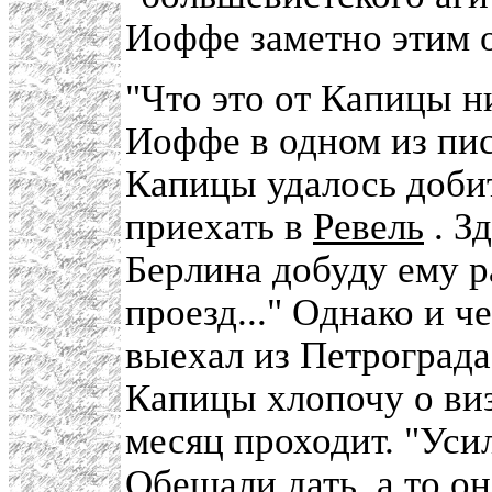
Иоффе заметно этим 
"Что это от Капицы н
Иоффе в одном из пис
Капицы удалось доби
приехать в
Ревель
. Зд
Берлина добуду ему 
проезд..." Однако и ч
выехал из Петрограда
Капицы хлопочу о виз
месяц проходит. "Уси
Обещали дать, а то он