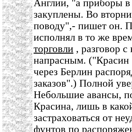
Англии, "а приборы в
закуплены. Во вторн
поводу",- пишет он.
исполнял в то же вре
торговли
, разговор с
напрасным. ("Красин 
через Берлин распор
заказов".) Полной уве
Небольшие авансы, 
Красина, лишь в како
застраховаться от не
фунтов по распоряж