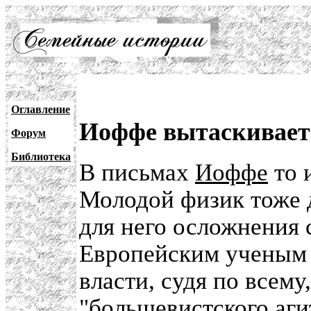
Оглавление
Иоффе вытаскивает
Форум
Библиотека
В письмах
Иоффе
то 
Молодой физик тоже д
для него осложнения 
Европейским ученым е
власти, судя по всему
"большевистского аги