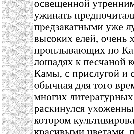
освещенной утренним
ужинать предпочитали
предзакатными уже л
высоких елей, очень 
проплывающих по Кам
лошадях к песчаной к
Камы, с прислугой и 
обычная для того вре
многих литературных
раскинулся ухоженны
котором культивиров
красивыми цветами, 