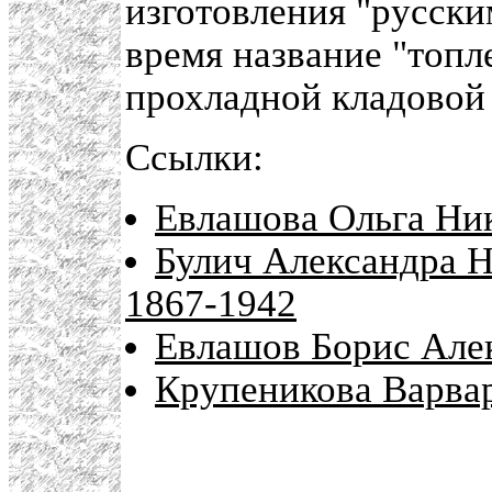
изготовления "русск
время название "топл
прохладной кладовой
Ссылки:
Евлашова Ольга Ник
Булич Александра Н
1867-1942
Евлашов Борис Алек
Крупеникова Варва