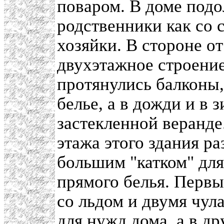
поваром. В доме подо
родственники как со 
хозяйки. В стороне о
двухэтажное строение
протянулись балконы,
белье, а в дожди и в 
застекленной веранде
этажа этого здания р
большим "катком" для
прямого белья. Первы
со льдом и двумя чул
для нужд дома, а в др