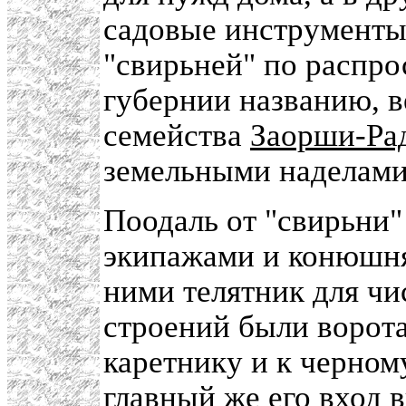
садовые инструменты
"свирьней" по распр
губернии названию, 
семейства
Заорши-Ра
земельными наделами
Поодаль от "свирьни"
экипажами и конюшня
ними телятник для чи
строений были ворота
каретнику и к черно
главный же его вход 