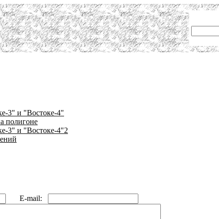
е-3" и "Востоке-4"
а полигоне
е-3" и "Востоке-4"2
жений
E-mail: