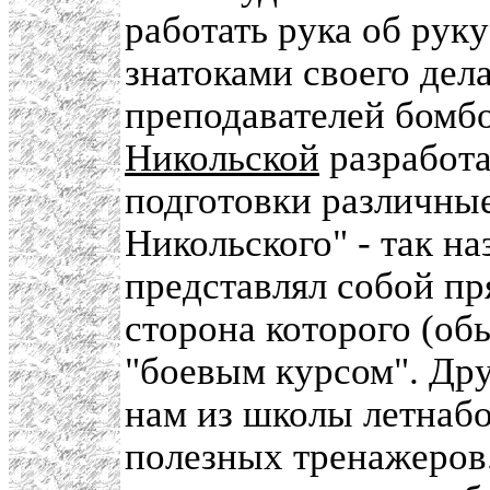
работать рука об рук
знатоками своего дел
преподавателей бомб
Никольской
разработа
подготовки различны
Никольского" - так н
представлял собой п
сторона которого (об
"боевым курсом". Др
нам из школы летнабо
полезных тренажеров