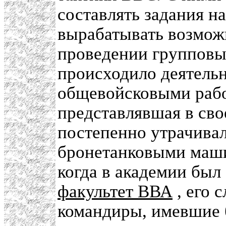
составлять задания н
вырабатывать возмож
проведении групповых
происходило деятель
общевойсковыми рабо
представлявшая в сво
постепенно утрачивал
бронетанковыми маши
когда в академии был
факультет ВВА
, его 
командиры, имевшие 