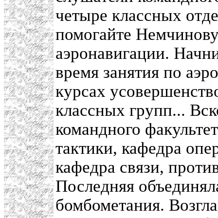
четыре классных отде
помогайте Немчинову
аэронавигации. Начни
время занятия по аэр
курсах усовершенство
классных групп... Вск
командного факульте
тактики, кафедра опер
кафедра связи, проти
Последняя объединял
бомбометания. Возгла