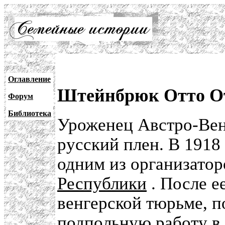
Оглавление
Штейнбрюк Отто О
Форум
Библиотека
Уроженец Австро-Венг
русский плен. В 1918
одним из организато
Республики
. После е
венгерской тюрьме, п
подпольную работу в 