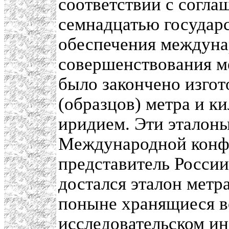
соответствии с согл
семнадцатью государс
обеспечения междуна
совершенствования ме
было закончено изго
(образцов) метра и к
иридием. Эти эталоны
Международной конфе
представитель Росси
достался эталон метра
поныне хранящиеся в
исследовательском ин