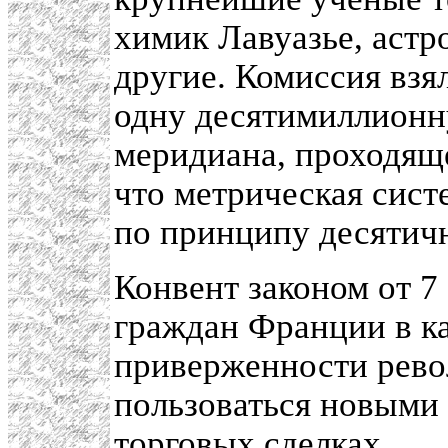
химик Лавуазье, астр
другие. Комиссия взя
одну десятимиллионн
меридиана, проходящ
что метрическая сист
по принципу десятичн
Конвент законом от 7 
граждан Франции в ка
приверженности рев
пользоваться новыми 
торговых сделках.