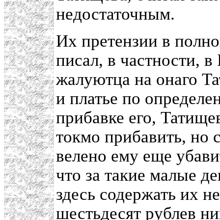
недостаточным.
Их претензии в полн
писал, в частности, в
жалуютца на онаго Тат
и платье по определе
прибавке его, Татище
токмо прибавить, но 
велено ему еще убавит
что за такие малые д
здесь содержать их не
шестьдесят рублев ни