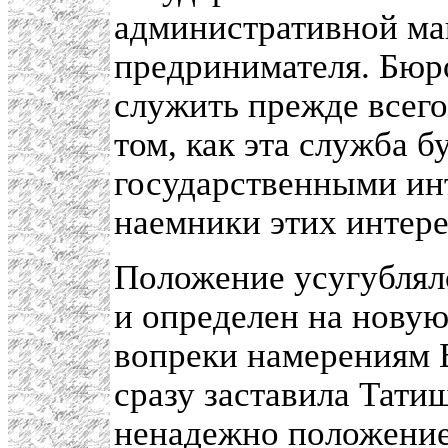
административной м
предринимателя. Бюр
служить прежде всего
том, как эта служба б
государственными ин
наемники этих интере
Положение усугубляло
и определен на нову
вопреки намерениям Б
сразу заставила Тати
ненадежно положение