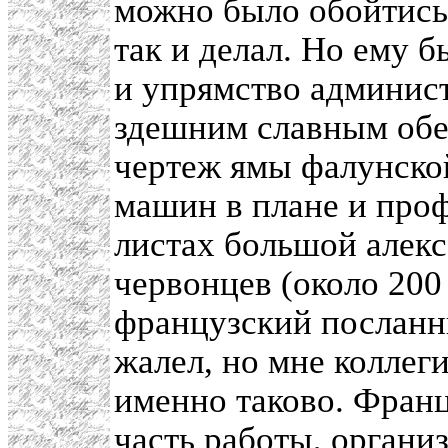
можно было обойтись
так и делал. Но ему 
и упрямство админист
здешним славным об
чертеж ямы фалунской
машин в плане и проф
листах большой алекс
червонцев (около 200 
французский посланни
жалел, но мне коллег
именно таково. Фран
часть работы, органи