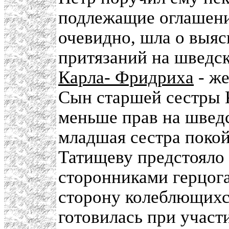
подлежащие оглашению
очевидно, шла о выя
притязаний на шведс
Карла- Фридриха
- ж
Сын старшей сестры 
меньше прав на шведск
младшая сестра поко
Татищеву предстояло
сторонниками герцога
сторону колеблющихся
готовилась при участ