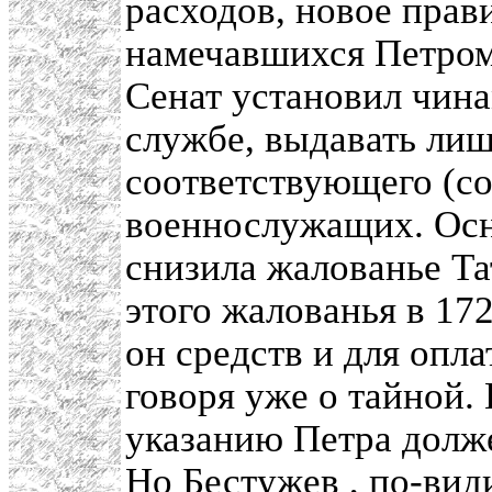
расходов, новое прав
намечавшихся Петром 
Сенат установил чина
службе, выдавать ли
соответствующего (со
военнослужащих. Осно
снизила жалованье Та
этого жалованья в 17
он средств и для опла
говоря уже о тайной.
указанию Петра долже
Но
Бестужев
, по-вид