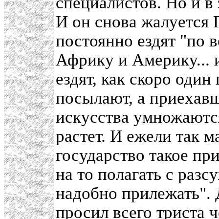
специалистов. Но и в 
И он снова жалуется 
постоянно ездят "по 
Африку и Америку... 
ездят, как скоро один
посылают, а приехавш
искусства умножаются
растет. И ежели так м
государство такое пр
на то полагать с разс
надобно прилежать". 
просил всего триста 