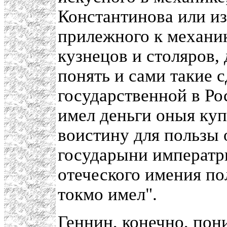
Константинова или и
прилежного к механик
кузнецов и столяров,
понять и сами такие с
государственной в Ро
имел деньги оныя купи
воистину для пользы 
государыни императри
отеческого имения п
токмо имел".
Геннин, конечно, пони