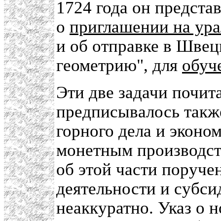
1724 года он предста
о
приглашении на ура
и об отправке в Шве
геометрию", для
обуч
Эти две задачи почит
предписывалось такж
горного дела и эконо
монетным производств
об этой части поруче
деятельности и субси
неаккуратно. Указ о 