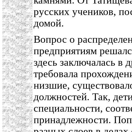
камнями. От Татищева
русских учеников, по
домой.
Вопрос о распределе
предприятиям решалс
здесь заключалась в д
требовала прохожден
низшие, существовало
должностей. Так, дет
специальности, соот
принадлежности. Поп
разных слоев в делах