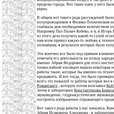
пределы города. Вот такие идеи у него были
верна.
В общем вот такого рода рассуждений было
полупроводников в Физико-Техническом и
снабжала дом необходимым количеством эле
Например Пал Палыч Кобеко, и я, и Игорь В
из этого дела получить какой-то сухой ост
нам всем привил какую-то любовь к техниче
полимерам, в результате которых были по
Это конечно все было под прямым влиянием 
отмечать его деятельность на пользу народ
именно Абрам Федорович для этого институ
тонкослойной изоляции вышла некоторая осе
работы такие, которые бы именно по техни
предъявить. И вот тогда, это было примерн
всего это пожалуй те работы которые вел я 
Рожанского
, которую потом возглавил
Коб
Затем в лаборатории
Константинова Борис
звуковидение, гидроакустическое звуковиде
построить изображение отражающего предм
Вот такого рода работы у нас начались. Ко
Абрам Исаковича Алиханова
, в
лаборатор