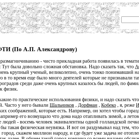
ТИ (По А.П. Александрову)
 размагничиванию - чисто прикладная работа появилась в темати
: Тут была довольно сложная обстановка. Надо сказать так, что
А
очень крупный ученый, великолепно, очень тонко понимавший н
о в то время еще было много деятелей которые не признавали т
роградов среди даже очень крупных казалось бы людей, по фам
к физик.
акие-то практические использования физики, и надо сказать что 
й. Часто у него бывали
Шальников
,
Дорфман
,
Кобеко
, я, реже
И
ких соображений, которые есть. Например, он хотел чтобы гора
апример его возмущало что дома надо отапливать зимой, а летом
е людей - восемь человек эквивалентны одной голландской печке 
 бы такая физическая неувязка. И вот он раздумывал над тем, чт
город, скажем миллион народу, и где будет уже задача не отоплен
ак далее. В общем такой город-комунна со всеми видами обслуж