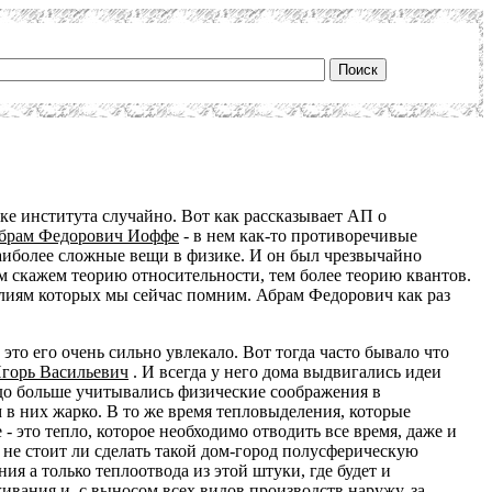
ке института случайно. Вот как рассказывает АП о
брам Федорович Иоффе
- в нем как-то противоречивые
аиболее сложные вещи в физике. И он был чрезвычайно
ам скажем теорию относительности, тем более теорию квантов.
илиям которых мы сейчас помним. Абрам Федорович как раз
это его очень сильно увлекало. Вот тогда часто бывало что
горь Васильевич
. И всегда у него дома выдвигались идеи
здо больше учитывались физические соображения в
 в них жарко. В то же время тепловыделения, которые
- это тепло, которое необходимо отводить все время, даже и
о не стоит ли сделать такой дом-город полусферическую
ия а только теплоотвода из этой штуки, где будет и
ивания и, с выносом всех видов производств наружу, за