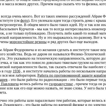
 и масса всяких других. Причем надо сказать что та физика, кото
 всегда очень много. Вот из таких именно рассуждений Абрам Ф
нституте (см
фото
). Его увлекала идея тогда строить дома с кры
ктроэнергии. В общем много было таких идей. Ну и так или инач
асильевич Курчатов - мы как то всегда интересовались инженер
аток, а не только публикацию. Получить либо какой-то новый ма
ской направленности. Ну и это выражалось по-разному. Вот в ч
лучены
морозостойкие резины
и ряд других был еще выходов.
Абрам Федоровича и из желания сделать в институте такие вещи 
ного хозяйства. Ведь не даром он назывался Физико-Технический
та. Это указывало на техническую направленность, которую до
чка, и так как это повисло довольно тяжелым грузом на институ
ческой направленности были, так сказать отвечали бы наиболее
о в году
1936
, в институте начались работы по нескольким напр
и вся моя лаборатория.
Работа по противоминной защите корабл
зарев
- это были работы по радиолокации - это были первые тогд
а Павловича
велись работы по
гидроакустике
, причем тогда он р
ние или как его еще можно назвать, не знаю слова. У него была
ета.
нечно эти работы шли параллельно тем работам, которые велись 
ии Лукирского
- это были работы по
ядерной физике
и по
электр