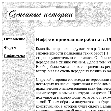
Иоффе и прикладные работы в ЛФ
Оглавление
Форум
Было бы неправильно думать что работа по
закономерности появления таких работ [
1
]
Библиотека
стороны удивительно сочетались. Он был 
передовым в физике ученым. Дело в том, чт
Вообще была масса таких совершенных рет
всегда был на очень передовых позициях ка
С другой стороны его всегда интересовали к
некоторых из нас он приглашал к себе домо
практического использования всех физичес
архитектуре, в самой конструкции домов. Н
получаются в жилом доме, хотя бы от тех ж
зимой. Таким образом получается как будто
конструкцию, в которой будет сидеть целый 
кондиционированный воздух и так далее и т