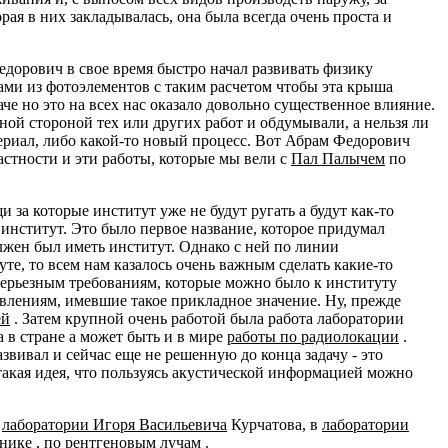
рая в них закладывалась, она была всегда очень проста и
едорович в свое время быстро начал развивать физику
шами из фотоэлементов с таким расчетом чтобы эта крыша
е но это на всех нас оказало довольно существенное влияние.
ной стороной тех или других работ и обдумывали, а нельзя ли
териал, либо какой-то новый процесс. Вот Абрам Федорович
астности и эти работы, которые мы вели с
Пал Палычем
по
за которые институт уже не будут ругать а будут как-то
 институт. Это было первое название, которое придумал
лжен был иметь институт. Однако с ней по линии
те, то всем нам казалось очень важным сделать какие-то
 серьезным требованиям, которые можно было к институту
авлениям, имевшие такое прикладное значение. Ну, прежде
ей
. Затем крупной очень работой была работа лаборатории
а в стране а может быть и в мире
работы по радиолокации
.
азвивал и сейчас еще не решенную до конца задачу - это
 такая идея, что пользуясь акустической информацией можно
в
лаборатории Игоря Васильевича
Курчатова, в
лаборатории
онике
, по
рентгеновым лучам
.