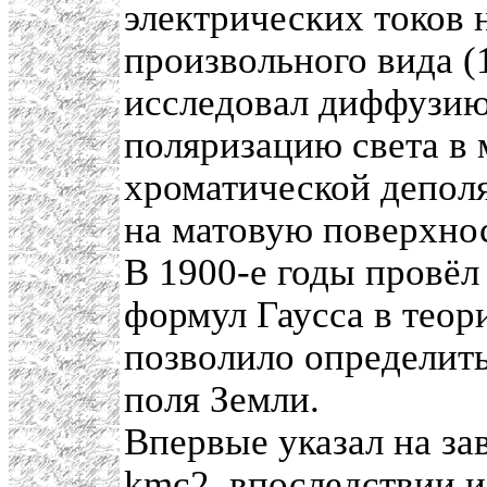
электрических токов
произвольного вида (
исследовал диффузию
поляризацию света в 
хроматической депол
на матовую поверхнос
В 1900-е годы провёл
формул Гаусса в теор
позволило определит
поля Земли.
Впервые указал на за
kmc2, впоследствии 