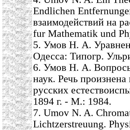
Endlichen Entfernung
взаимодействий на рас
fur Mathematik und Phy
5. Умов Н. А. Уравнен
Одесса: Типогр. Ульри
6. Умов Н. А. Вопрос
наук. Речь произнена
русских естествоиспы
1894 г. - М.: 1984.
7. Umov N. A. Chromat
Lichtzerstreuung. Physi