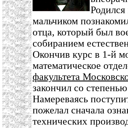
Родился 
мальчиком познакомил
отца, который был во
собиранием естестве
Окончив курс в 1-й м
математическое отде
факультета Московско
закончил со степенью 
Намереваясь поступит
пожелал сначала озна
технических производ