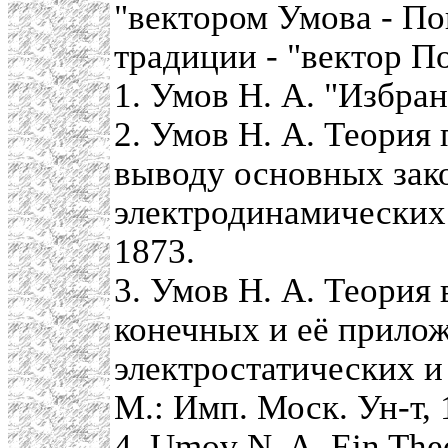
"вектором Умова - По
традиции - "вектор П
1. Умов Н. А. "Избран
2. Умов Н. А. Теория
выводу основных зако
электродинамических в
1873.
3. Умов Н. А. Теория
конечных и её прило
электростатических и
М.: Имп. Моск. Ун-т, 1
4. Umov N. A. Ein The