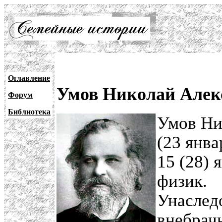
Оглавление
Умов Николай Алекс
Форум
Библиотека
Умов Ни
(23 янва
15 (28) 
физик.
Унаслед
внебрач