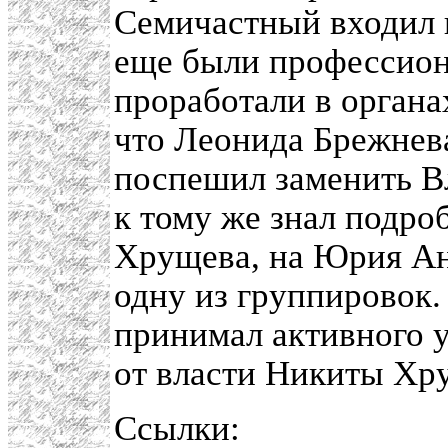
Семичастный входил в
еще были профессион
проработали в органах
что Леонида Брежнева
поспешил заменить В
к тому же знал подр
Хрущева, на Юрия Ан
одну из группировок.
принимал активного у
от власти Никиты Хр
Ссылки: