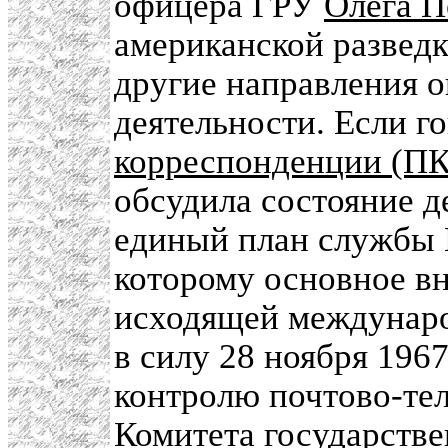
офицера ГРУ
Олега П
американской развед
другие направления 
деятельности. Если г
корреспонденции (ПК
обсудила состояние д
единый план службы П
которому основное в
исходящей междунаро
в силу 28 ноября 196
контролю почтово-те
Комитета государстве