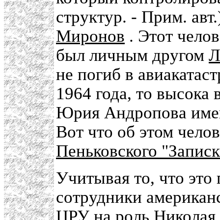
структур. - Прим. авт
Миронов
. Этот челов
был личным другом
Л
не погиб в авиакатас
1964 года, то высока 
Юрия Андропова имен
Вот что об этом чело
Пеньковского "Записк
Учитывая то, что это 
сотрудники американс
ЦРУ на роль Николая