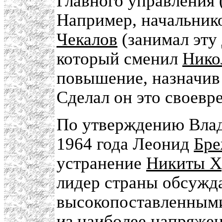
Главного управления 
Например, начальник
Чекалов
(занимал эту 
который сменил
Нико
повышение, назначи
Сделал он это своевр
По утверждению Влад
1964 года Леонид
Бре
устранение
Никиты Х
лидер страны обсужд
высокопоставленными
из наиболее напряжен