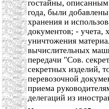
гостайны, описанным
года, были добавлены
хранения и использо
документов; - учета, 
уничтожения материал
вычислительных маши
передачи "Сов. секре
секретных изделий, т
перевозочной докумен
приема руководителя
делегаций из иностра