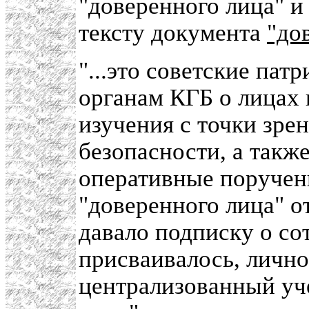
"доверенного лица" и
тексту документа
"до
"...это советские па
органам КГБ о лицах
изучения с точки зре
безопасности, а такж
оперативные поручен
"доверенного лица" от
давало подписку о со
присваивалось, лично
централизованный уче