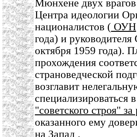
Мюнхене двух врагов 
Центра идеологии Ор
националистов (
ОУН
года) и руководител
октября 1959 года). 
прохождения соответ
страноведческой под
возглавит нелегальну
специализироваться 
"советского строя" за
оказанного ему довер
на Запад
.