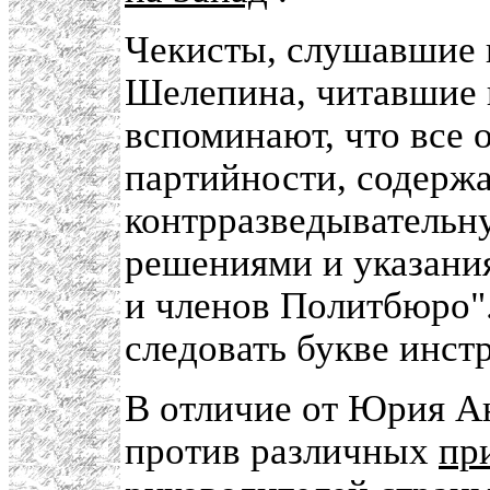
Чекисты, слушавшие 
Шелепина, читавшие 
вспоминают, что все
партийности, содерж
контрразведывательну
решениями и указани
и членов Политбюро"
следовать букве инст
В отличие от Юрия А
против различных
пр