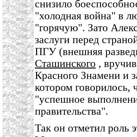
снизило боеспособнос
"холодная война" в л
"горячую". Зато Але
заслуги перед страно
ПГУ (внешняя разве
Сташинского
, вручив
Красного Знамени и з
котором говорилось, ч
"успешное выполнени
правительства".
Так он отметил роль 