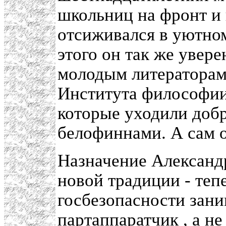
школьниц на фронт и 
отсиживался в уютном
этого он так же увер
молодым литераторам 
Института философии,
которые уходили доб
белофиннами. А сам о
Назначение Александ
новой традиции - теп
госбезопасности зан
партаппаратчик
, а н