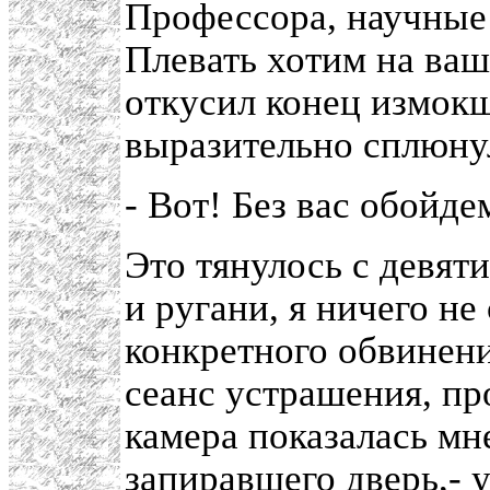
Профессора, научные
Плевать хотим на ваш
откусил конец измок
выразительно сплюнул
- Вот! Без вас обойде
Это тянулось с девят
и ругани, я ничего не
конкретного обвинени
сеанс устрашения, пр
камера показалась мн
запиравшего дверь,- 