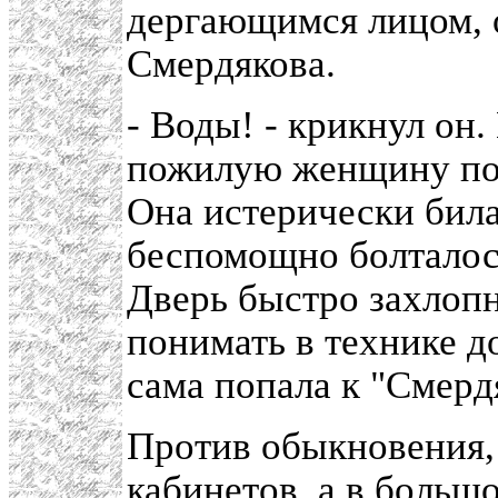
дергающимся лицом, о
Смердякова.
- Воды! - крикнул он
пожилую женщину поч
Она истерически била
беспомощно болталос
Дверь быстро захлопн
понимать в технике д
сама попала к "Смерд
Против обыкновения, 
кабинетов, а в больш