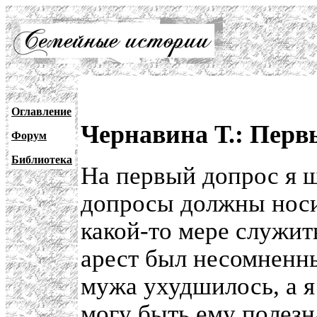
Оглавление
Чернавина Т.: Перв
Форум
Библиотека
На первый допрос я ш
допросы должны носит
какой-то мере служит
арест был несомненн
мужа ухудшилось, а я 
могу быть ему полезн