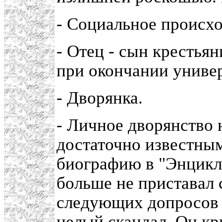
- Социальное происх
- Отец - сын крестья
при окончании универ
- Дворянка.
- Личное дворянство 
достаточно известны
биографию в "Энцикл
больше не приставал 
следующих допросов в
целый скандал. Он кр