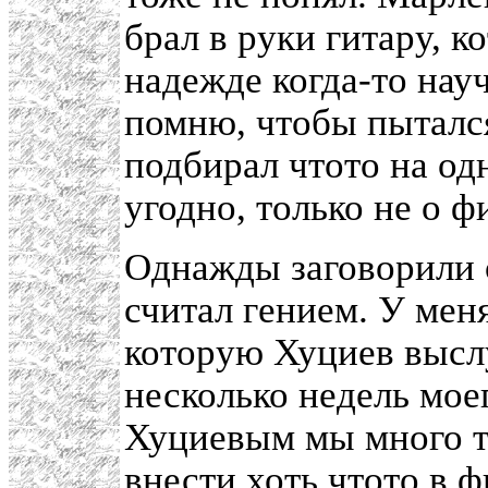
брал в руки гитару, к
надежде когда-то науч
помню, чтобы пытался
подбирал чтото на од
угодно, только не о ф
Однажды заговорили 
считал гением. У меня
которую Хуциев высл
несколько недель мое
Хуциевым мы много т
внести хоть чтото в ф