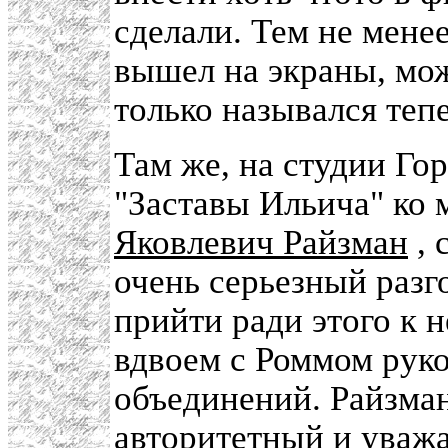
сделали. Тем не мене
вышел на экраны, мож
только назывался тепе
Там же, на студии Го
"Заставы Ильича" ко
Яковлевич Райзман
, 
очень серьезный разго
прийти ради этого к 
вдвоем с Роммом рук
объединений. Райзман
авторитетный и уваж