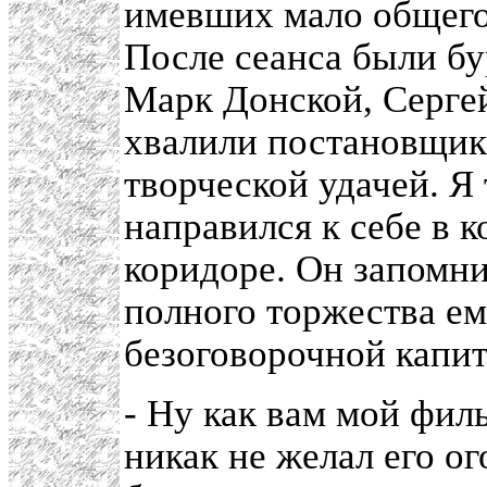
имевших мало общего
После сеанса были б
Марк Донской, Серге
хвалили постановщик
творческой удачей. Я
направился к себе в к
коридоре. Он запомни
полного торжества ем
безоговорочной капит
- Ну как вам мой фил
никак не желал его ог