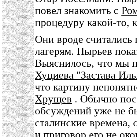
повел знакомить с
Ро
процедуру какой-то, к
Они вроде считались
лагерям. Пырьев показ
Выяснилось, что мы 
Хуциева "Застава Иль
что картину непонятно
Хрущев
. Обычно пос
обсуждений уже не бы
сталинские времена, 
и приговор его не ок