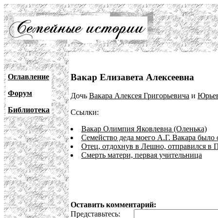
Вакар Елизавета Алексеевна
Оглавление
Форум
Дочь
Вакара Алексея Григорьевича
и
Юрье
Библиотека
Ссылки:
Вакар Олимпия Яковлевна (Оленька)
Семейство деда моего А.Г. Вакара было
Отец, отдохнув в Лешно, отправился в 
Смерть матери, первая учительница
Оставить комментарий:
Представьтесь: