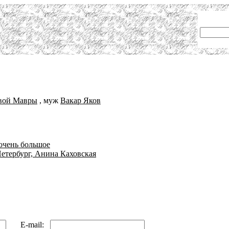
вой Мавры
, муж
Вакар Яков
 очень большое
Петербург, Анина Каховская
E-mail: