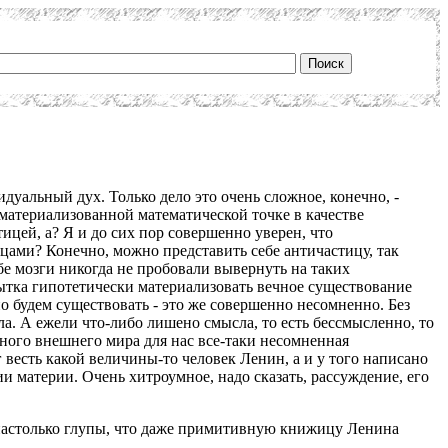
дуальный дух. Только дело это очень сложное, конечно, -
 материализованной математической точке в качестве
ицей, а? Я и до сих пор совершенно уверен, что
ицами? Конечно, можно представить себе античастицу, так
бе мозги никогда не пробовали вывернуть на таких
опытка гипотетически материализовать вечное существование
о будем существовать - это же совершенно несомненно. Без
а. А ежели что-либо лишено смысла, то есть бессмысленно, то
ного внешнего мира для нас все-таки несомненная
 весть какой величины-то человек Ленин, а и у того написано
 материи. Очень хитроумное, надо сказать, рассуждение, его
 настолько глупы, что даже примитивную книжицу Ленина