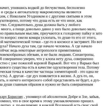
значит, упившись водкой до бесчувствия, бесполезно
й и среды к автокатализу макромолекулы являются
ким, с Николаем Угодником и с другими святыми в этом
хотворено, потому что душа есть не что иное, как
ество. Следовательно, душа должна быть у любого
о много, а пищи довольно давно у них было довольно мало,
нно правильным мыслям, приучаются к голодному пайку и зато
то вопрос: ежели комара ухлопать, то душе-то его от этого,
 математической точки - где-то в космосе и застрянет. Но вот
уха? Начало духа там, где начало человека. А где начало
 Сейчас ведь некоторые антропологи примитивных
еловекообразных обезьян, и не были людьми. Синантропы,
Я совершенно уверен, что у клопа нету духа, совершенно
местно с уже пожилой коровой Варькой. Вот что у Варьки был
живого существа есть в качестве одухотворения тела. Потому
ическая точка в качестве частицы элементарной - это одна не
). А другая - где дух появляется в жизни. А дух-то, он,
ь, и ничего интересного собой представлять не будет, а дух-
 из-за души главным образом и нужно не быть совершенным
ндру Борисову
, упомянул об абсолютном Добре и Зле, забыв,
вспомнил, что в свое время к этому умозаключению пришел.
олютно, а, по-видимому, в каждой Вселенной есть свое: свой