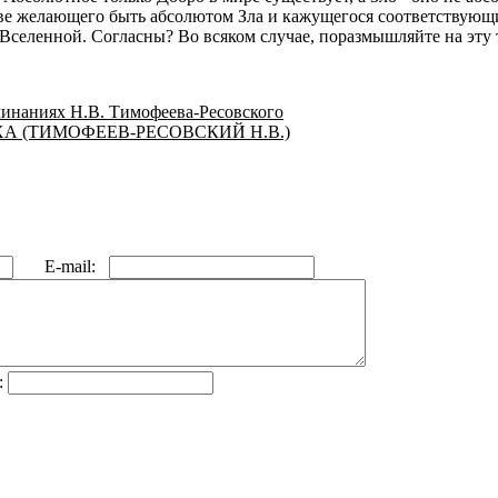
естве желающего быть абсолютом Зла и кажущегося соответству
Вселенной. Согласны? Во всяком случае, поразмышляйте на эту 
инаниях Н.В. Тимофеева-Ресовского
А (ТИМОФЕЕВ-РЕСОВСКИЙ Н.В.)
E-mail:
: