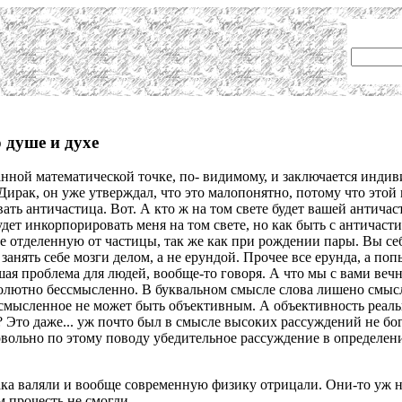
 душе и духе
анной математической точке, по- видимому, и заключается индиви
Дирак, он уже утверждал, что это малопонятно, потому что этой
ть античастица. Вот. А кто ж на том свете будет вашей античаст
дет инкорпорировать меня на том свете, но как быть с античаст
е отделенную от частицы, так же как при рождении пары. Вы се
 занять себе мозги делом, а не ерундой. Прочее все ерунда, а п
ая проблема для людей, вообще-то говоря. А что мы с вами вечн
бсолютно бессмысленно. В буквальном смысле слова лишено смысл
ссмысленное не может быть объективным. А объективность реаль
Это даже... уж почто был в смысле высоких рассуждений не бог
ольно по этому поводу убедительное рассуждение в определении
рака валяли и вообще современную физику отрицали. Они-то уж
 прочесть не смогли.