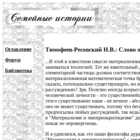
Тимофеев-Ресовский Н.В.: Слово о
Оглавление
Форум
...В этой в известном смысле материализов
заниматься теологией. Тот же язвительный 
Библиотека
элементарной частицы должна соответствова
материализованная математическая точка бу
сказать, потенциально существующую, но н
рассуждениях? Зря. Полезно иногда всерьез
человеческой личности - это существеннейш
этого существование наше - не вечное - а
оно не может существовать, потому что бе
предпосылка любых рассуждений, так ведь? 
в "Материализме и эмпириокритицизме" дов
никак не опровергнешь.
И я удивлялся, как это наши философы ду
"Материализм и эмпириокритицизм" с умом