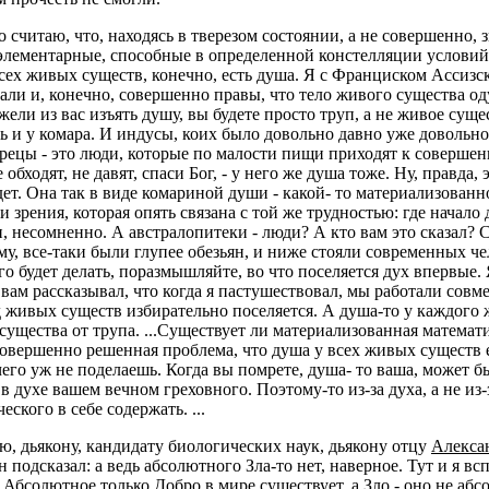
 считаю, что, находясь в тверезом состоянии, а не совершенно, 
и элементарные, способные в определенной констелляции услови
ех живых существ, конечно, есть душа. Я с Франциском Ассизс
ли и, конечно, совершенно правы, что тело живого существа оду
ели из вас изъять душу, вы будете просто труп, а не живое сущ
ть и у комара. И индусы, коих было довольно давно уже довольн
рецы - это люди, которые по малости пищи приходят к соверше
ходят, не давят, спаси Бог, - у него же душа тоже. Ну, правда, э
т. Она так в виде комариной души - какой- то материализованной
 зрения, которая опять связана с той же трудностью: где начало д
 несомненно. А австралопитеки - люди? А кто вам это сказал?
му, все-таки были глупее обезьян, и ниже стояли современных ч
 будет делать, поразмышляйте, во что поселяется дух впервые. 
я вам рассказывал, что когда я пастушествовал, мы работали сов
яд живых существ избирательно поселяется. А душа-то у каждого 
 существа от трупа. ...Существует ли материализованная математ
вершенно решенная проблема, что душа у всех живых существ есть
го уж не поделаешь. Когда вы помрете, душа- то ваша, может быт
ся в духе вашем вечном греховного. Поэтому-то из-за духа, а не
ского в себе содержать. ...
ю, дьякону, кандидату биологических наук, дьякону отцу
Алекса
н подсказал: а ведь абсолютного Зла-то нет, наверное. Тут и я 
 Абсолютное только Добро в мире существует, а Зло - оно не абс