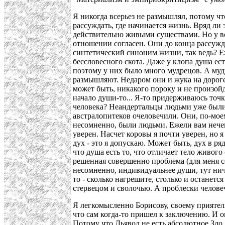
Я никогда всерьез не размышлял, потому что
рассуждать, где начинается жизнь. Вряд л
действительно живыми существами. Но у вс
отношении согласен. Они до конца рассужда
синтетический синоним жизни, так ведь? Еж
бессловесного скота. Даже у клопа душа ес
поэтому у них было много мудрецов. А муд
размышляют. Недаром они и жука на дороге об
может быть, никакого пороку и не произойде
начало души-то... Я-то придерживаюсь точки
человека? Неандертальцы людьми уже были,
австралопитеков очеловечили. Они, по-мое
несомненно, были людьми. Ежели вам нечего
уверен. Насчет коровы я почти уверен, но 
дух - это я допускаю. Может быть, дух в р
что душа есть то, что отличает тело живого
решенная совершенно проблема (для меня со
несомненно, индивидуальнее души, тут ниче
то - сколько нагрешите, столько и останет
стервецом и сволочью. А проблески человече
Я легкомысленно Борисову, своему приятел
что сам когда-то пришел к заключению. И о
Потому что Дьявол не есть абсолютное Зло.