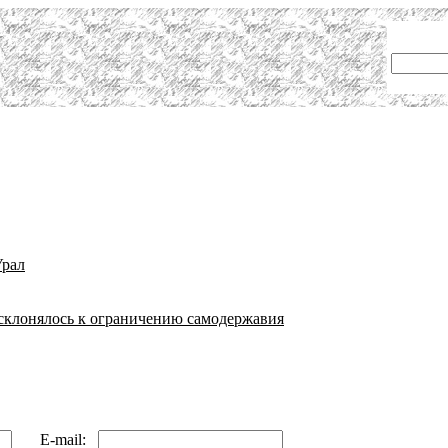
Урал
а склонялось к ограничению самодержавия
E-mail: