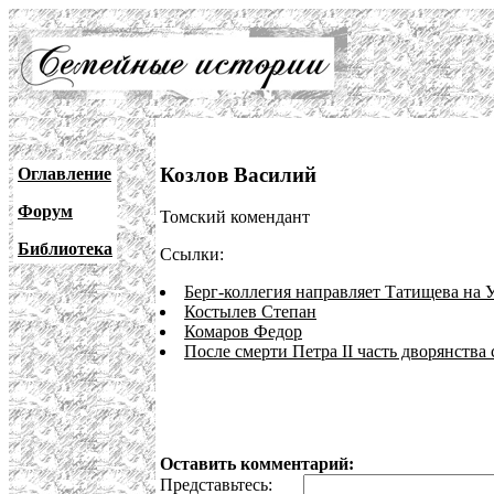
Козлов Василий
Оглавление
Форум
Томский комендант
Библиотека
Ссылки:
Берг-коллегия направляет Татищева на 
Костылев Степан
Комаров Федор
После смерти Петра II часть дворянств
Оставить комментарий:
Представьтесь: