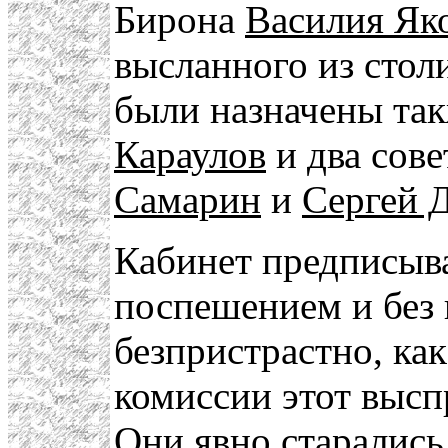
Бирона
Василия Як
высланного из стол
были назначены та
Караулов
и два сов
Самарин
и
Сергей 
Кабинет предписыва
поспешением и без 
безпристрастно, как
комиссии этот высп
Они явно старались