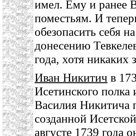
имел. Ему и ранее 
поместьям. И тепер
обезопасить себя н
донесению Тевкелев
года, хотя никаких 
Иван Никитич
в 173
Исетинского полка 
Василия Никитича п
созданной Исетской
августе 1739 года 