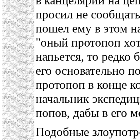
в канцелярии на це
просил не сообщать
пошел ему в этом н
"оный протопоп хотя
напьется, то редко 
его основательно по
протопоп в конце к
начальник экспедиц
попов, дабы в его 
Подобные злоупотре