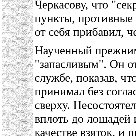
Черкасову, что "сек
пункты, противные 
от себя прибавил, ч
Наученный прежним
"запасливым". Он о
службе, показав, чт
принимал без согла
сверху. Несостояте
вплоть до лошадей и
качестве взяток, и 