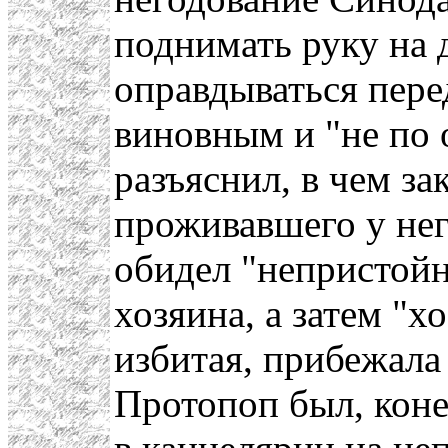
поднимать руку на 
оправдываться пере
виновным и "не по 
разъяснил, в чем з
проживавшего у нег
обидел "непристой
хозяина, а затем "х
избитая, прибежала
Протопоп был, коне