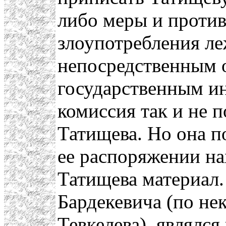
либо меры и проти
злоупотребления ле
непосредственным 
государственным ин
комиссия так и не 
Татищева. Но она по
ее распоряжении н
Татищева материал.
Бардекевича (по не
Тевкелева), являлс