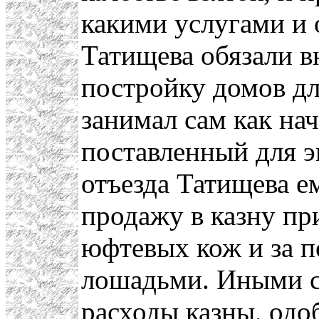
какими услугами и 
Татищева обязали вн
постройку домов дл
занимал сам как нач
поставленный для 
отъезда Татищева ем
продажу в казну п
юфтевых кож и за п
лошадьми. Иными с
расходы казны, одо