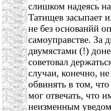
слишком надеясь н
Татищев засыпает 
не без основанйй оп
самоуправстве. За д
двумястами (!) дон
советовал держатьс
случаи, конечно, н
обвинять в том, что 
мог отвечать, что 
неизменным уведом