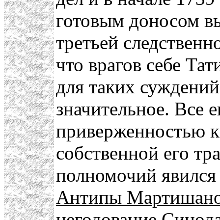
готовым доносом в
третьей следственно
что врагов себе Тат
для таких суждений 
значительное. Все 
приверженностью к 
собственной его т
полномочий явился 
Антипы Мартишано
негодование Синода