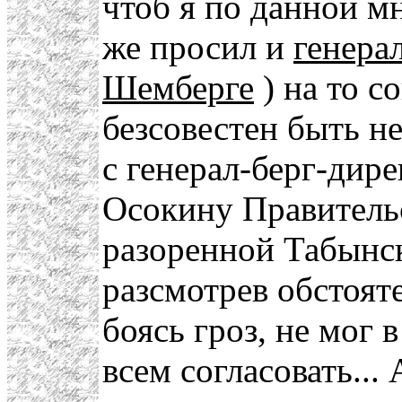
чтоб я по данной м
же просил и
генера
Шемберге
) на то с
безсовестен быть н
с генерал-берг-дир
Осокину Правитель
разоренной Табынск
разсмотрев обстояте
боясь гроз, не мог
всем согласовать...