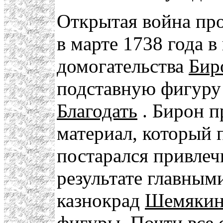
Открытая война про
в марте 1738 года в
домогательства
Бир
подставную фигуру
Благодать
. Бирон п
материал, который 
постарался привлеч
результате главным
казнокрад
Шемяки
фигуры. Почти все 