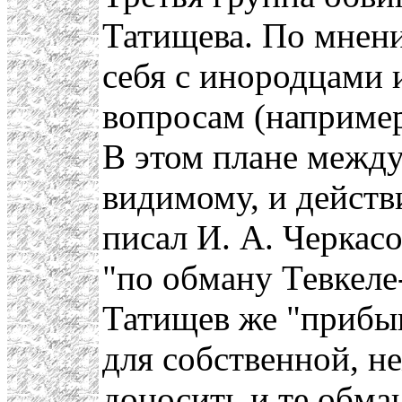
Татищева. По мнени
себя с инородцами 
вопросам (например,
В этом плане межд
видимому, и действ
писал И. А. Черкасо
"по обману Тевкеле
Татищев же "прибы
для собственной, н
доносить и те обма