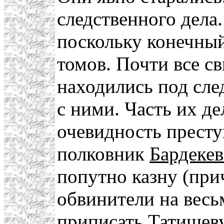
следственного дела
поскольку конечный
томов. Почти все с
находились под сле
с ними. Часть их де
очевидность престу
полковник
Бардеке
попутно казну (при
обвинители на вес
приписать Татищеву