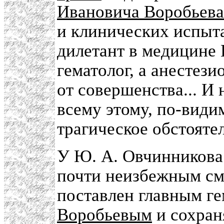
Ивановича Воробьева
и клинических испыта
дилетант в медицине 
гематолог, а анестези
от совершенства... И
всему этому, по-види
трагическое обстояте
У Ю. А. Овчинникова
почти неизбежным см
поставлен главным г
Воробьевым
и сохран