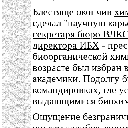
Блестяще окончив
хи
сделал "научную карь
секретаря бюро ВЛК
директора ИБХ
- пре
биоорганической хим
возрасте был избран 
академики. Подолгу 
командировках, где у
выдающимися биохим
Ощущение безграничн
ростом калибра зани