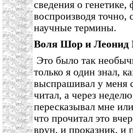
сведения о генетике, 
воспроизводя точно, с
научные термины.
Boля Шор и Леонид Р
Это было так необычн
только я один знал, к
выспрашивал у меня с
читал, а через неделю
пересказывал мне или
что прочитал это вче
врун, и проказник, и 