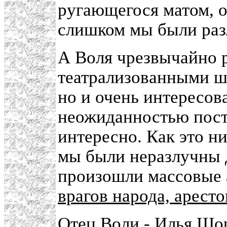
ругающегося матом, о
слишком мы были ра
А Воля чрезвычайно 
театрализованными ш
но и очень интересов
неожиданностью пост
интересно. Как это н
мы были неразлучны д
произошли массовые 
врагов народа, арест
Отец Воли -
Илья Шо