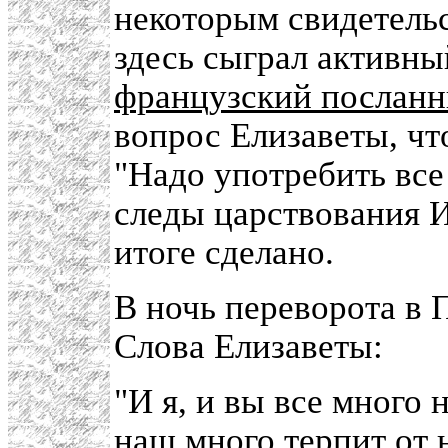
некоторым свидетель
здесь сыграл активны
французский посланн
вопрос Елизаветы, что
"Надо употребить вс
следы царствования И
итоге сделано.
В ночь переворота в 
Слова Елизаветы:
"И я, и вы все много 
наш много терпит от 