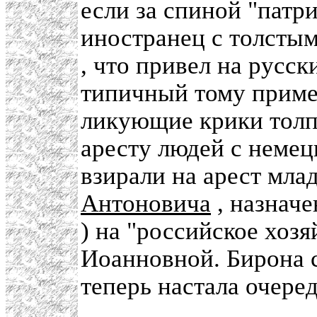
если за спиной "патр
иностранец с толсты
, что привел на русс
типичный тому пример
ликующие крики толп
аресту людей с неме
взирали на арест мл
Антоновича
, назначе
) на "российское хоз
Иоанновной. Бирона с
теперь настала очере