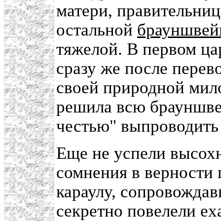
матери, правительни
остальной
брауншвей
тяжелой. В первом ц
сразу же после перево
своей природной мил
решила всю брауншв
честью" выпроводить 
Еще не успели высохн
сомнения в верности 
караулу, сопровождав
секретно повелели ех