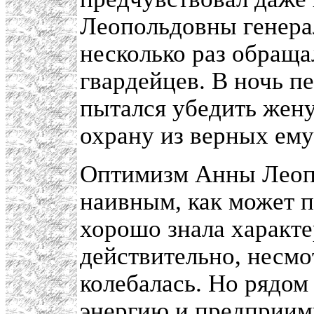
Леопольдовны генер
несколько раз обращ
гвардейцев. В ночь п
пытался убедить жен
охрану из верных ему
Оптимизм Анны Леопо
наивным, как может п
хорошо знала характе
действительно, несмо
колебалась. Но рядом
энергию и предприим