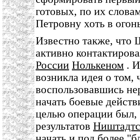
готовых, по их слова
Петровну хоть в огонь
Известно также, что 
активно контактирова
России
Нолькеном
. И
возникла идея о том, 
воспользовавшись нер
начать боевые действ
целью операции был, 
результатов
Ништадтс
начать и под более "б