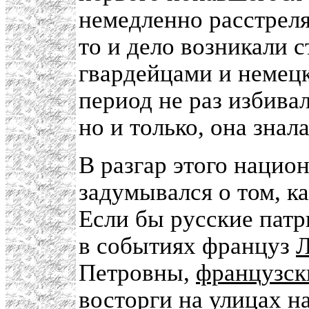
немедленно расстреля
то и дело возникали 
гвардейцами и немец
период не раз избива
но и только, она знал
В разгар этого нацио
задумывался о том, к
Если бы русские патр
в событиях француз
Л
Петровны,
французск
восторги на улицах н