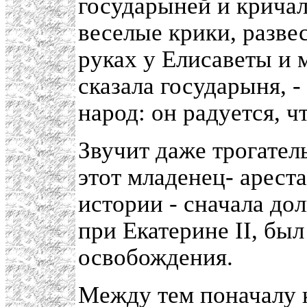
государыней и кричал
веселые крики, разве
руках у Елисаветы и 
сказала государыня, -
народ: он радуется, 
Звучит даже трогатель
этот младенец- ареста
истории - сначала дол
при Екатерине II, был
освобождения.
Между тем поначалу к