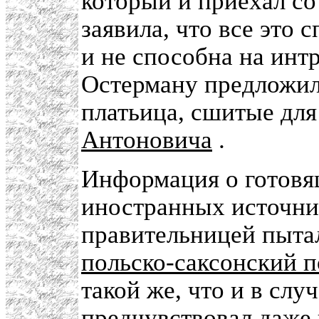
который и приехал со
заявила, что все это 
и не способна на инт
Остерману предложил
платьица, сшитые дл
Антоновича
.
Информация о готовя
иностранных источник
правительницей пытал
польско-саксонский 
такой же, что и в слу
предчувствовал даже