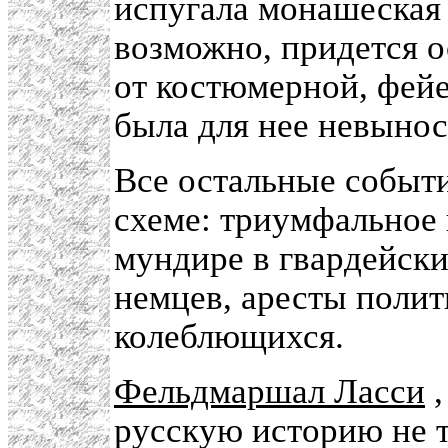
испугала монашеская 
возможно, придется о
от костюмерной, фей
была для нее невыно
Все остальные событ
схеме: триумфальное
мундире в гвардейски
немцев, аресты поли
колеблющихся.
Фельдмаршал Ласси
,
русскую историю не т