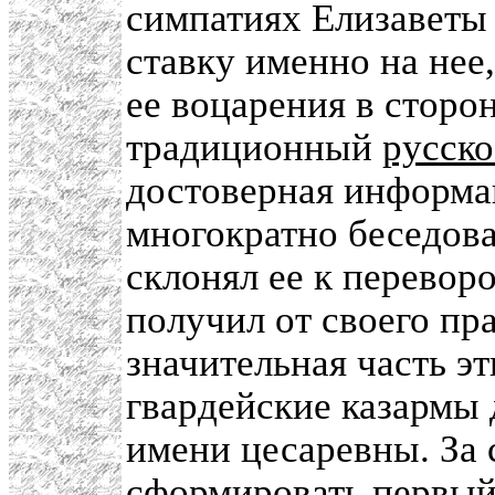
симпатиях Елизаветы 
ставку именно на нее
ее воцарения в сторо
традиционный
русско
достоверная информа
многократно беседова
склонял ее к переворо
получил от своего пр
значительная часть э
гвардейские казармы 
имени цесаревны. За с
сформировать первый