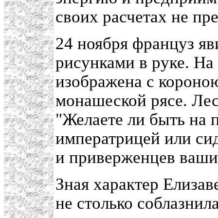
своих расчетах не пр
24 ноября француз яв
рисунками в руке. На
изображена с короною
монашеской рясе. Лес
"Желаете ли быть на
императрицей или сид
и приверженцев ваших
Зная характер Елизав
не столько соблазнил