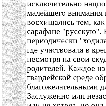
исключительно нацио
малейшего внимания 
восхищались тем, как
сарафане "русскую". 
периодически "ходила 
где участвовала в к
несмотря на свои ску
родителей. Каждое из
гвардейской среде о
благожелательными д
Заслуженно или незас
или не хотела, но она