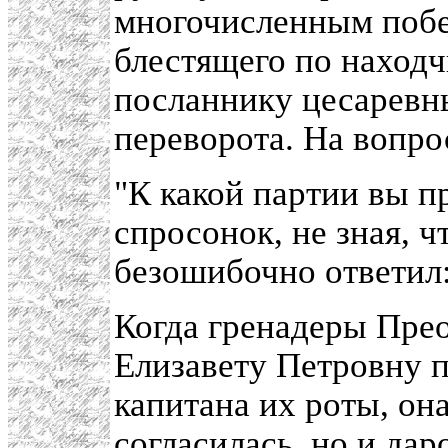
многочисленным побед
блестящего по находч
посланнику цесаревны,
переворота. На вопро
"К какой партии вы 
спросонок, не зная, ч
безошибочно ответил
Когда гренадеры Пре
Елизавету Петровну п
капитана их роты, он
согласилась, но и да