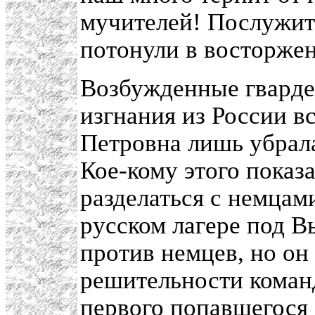
мучителей! Послужите
потонули в восторжен
Возбужденные гварде
изгнания из России в
Петровна лишь убрала
Кое-кому этого показ
разделаться с немцам
русском лагере под 
против немцев, но он
решительности коман
первого попавшегося 