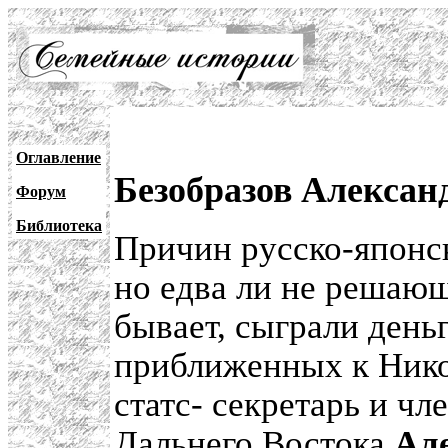
Оглавление
Безобразов Алексан
Форум
Библиотека
Причин русско-японс
но едва ли не решающ
бывает, сыграли день
приближенных к Нико
статс- секретарь и чл
Дальнего Востока
Але