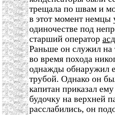
трещала по швам и мо
в этот момент немцы у
одиночестве под неп
старший оператор
ас
Раньше он служил на 
во время похода никог
однажды обнаружил е
трубой. Однако он б
капитан приказал ему
будочку на верхней па
расслабились, он подо