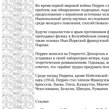
Во время первой мировой войны Перрен слу
проблем, как обнаружение подводных лодо
предположение о вероятном источнике исхо
Национальный центр научных исследований
среди молодого поколения, способствовал
Будучи социалистом и ярым противником ф
преподавал физику в Колумбийском универ
также основал Нью-Йоркский французский у
Париже.
Перрен женился на Генриетте Дюпорталь в 
устраивал в своей лаборатории вечера, ку
теоретическим размышлениям. Однажды, ко
ответил, что «крайне трудно придумать бо
Среди наград Перрена, кроме Нобелевской
наук (1914). Перрен стал членом Французск
Брюсселя, Льежа, Гента, Калькутты, Манче
Чехословакии, Бельгии, Швеции, Румынии 
Ссылки: