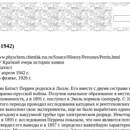
-1942)
w.physchem.chimfak.rsu.ru/Source/History/Persones/Perrin.html
 Краткий очерк истории химии
Батист
 апреля 1942 г.
 физике, 1926 г.
 Батист Перрен родился в Лилле. Его вместе с двумя сестрами во
ранко-прусской войны. Получив начальное образование в мест
повинность, а в 1891 г. поступил в Эколь нормаль сюперьёр. С 1
этого периода проводил исследования катодных и рентгеновских 
ен выполнял свои эксперименты, еще не было выработано едино
тодом) в вакуумной трубке при электрическом разряде. Некотор
 в 1895 г. исследования Перрена показали, что они являются по
ердил его выводы и в 1897 г. определил важнейшую характерист