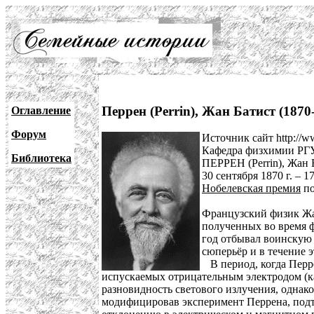
Перрен (Perrin), Жан Батист (1870
Оглавление
Форум
Источник сайт http://ww
Кафедра физхимии РГУ
Библиотека
ПЕРРЕН (Perrin), Жан 
30 сентября 1870 г. – 17
Нобелевская премия
по
Французский физик Жан
полученных во время ф
год отбывал воинскую 
сюперьёр и в течение 
В период, когда Перр
испускаемых отрицательным электродом (ка
разновидность светового излучения, однако
модифицировав эксперимент Перрена, подтв