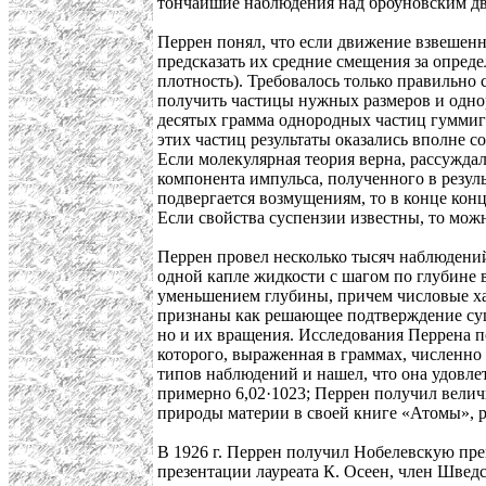
тончайшие наблюдения над броуновским д
Перрен понял, что если движение взвешенн
предсказать их средние смещения за опред
плотность). Требовалось только правильно 
получить частицы нужных размеров и одно
десятых грамма однородных частиц гуммигу
этих частиц результаты оказались вполне 
Если молекулярная теория верна, рассуждал
компонента импульса, полученного в резуль
подвергается возмущениям, то в конце конц
Если свойства суспензии известны, то мож
Перрен провел несколько тысяч наблюдений
одной капле жидкости с шагом по глубине 
уменьшением глубины, причем числовые хар
признаны как решающее подтверждение сущ
но и их вращения. Исследования Перрена по
которого, выраженная в граммах, численно
типов наблюдений и нашел, что она удовле
примерно 6,02·1023; Перрен получил велич
природы материи в своей книге «Атомы», р
В 1926 г. Перрен получил Нобелевскую пре
презентации лауреата К. Осеен, член Швед