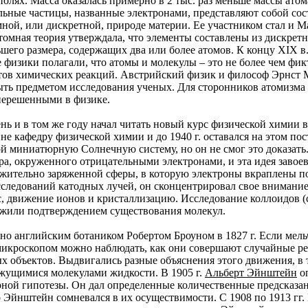
лях. Масса оказалась примерно в 2 тыс. раз меньше массы атома
льные частицы, названные электронами, представляют собой сост
мной, или дискретной, природе материи. Ее участником стал и 
мная теория утверждала, что элементы составлены из дискретн
ьшего размера, содержащих два или более атомов. К концу XIX 
 физики полагали, что атомы и молекулы – это не более чем фи
тов химических реакций. Австрийский физик и философ Эрнст М
ть предметом исследования ученых. Для сторонников атомизма
нерешенными в физике.
ень и в том же году начал читать новый курс физической химии
онне кафедру физической химии и до 1940 г. оставался на этом п
обой миниатюрную Солнечную систему, но он не смог это доказат
а, окруженного отрицательными электронами, и эта идея завое
жительно заряженной сферы, в которую электроны вкраплены по
сследований катодных лучей, он сконцентрировал свое внимание
, движение ионов и кристаллизацию. Исследование коллоидов (
ужили подтверждением существования молекул.
но английским ботаником Робертом Броуном в 1827 г. Если мел
микроскопом можно наблюдать, как они совершают случайные ре
 объектов. Выдвигались разные объяснения этого движения, в т
ижущимися молекулами жидкости. В 1905 г.
Альберт Эйнштейн
оп
рной гипотезы. Он дал определенные количественные предсказа
о Эйнштейн сомневался в их осуществимости. С 1908 по 1913 гг.