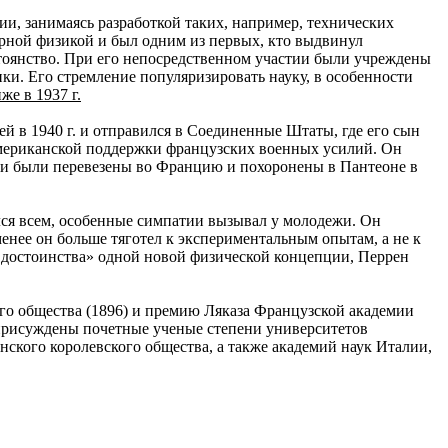
и, занимаясь разработкой таких, например, технических
рной физикой и был одним из первых, кто выдвинул
стоянство. При его непосредственном участии были учреждены
и. Его стремление популяризировать науку, в особенности
е в 1937 г.
 в 1940 г. и отправился в Соединенные Штаты, где его сын
американской поддержки французских военных усилий. Он
нки были перевезены во Францию и похоронены в Пантеоне в
лся всем, особенные симпатии вызывал у молодежи. Он
енее он больше тяготел к экспериментальным опытам, а не к
достоинства» одной новой физической концепции, Перрен
го общества (1896) и премию Ляказа Французской академии
и присуждены почетные ученые степени университетов
ского королевского общества, а также академий наук Италии,