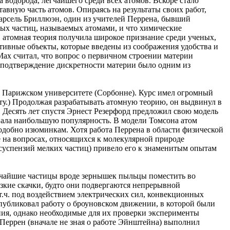
 водорода, легчайшего среди всех атомов. Вскоре стало
авную часть атомов. Опираясь на результаты своих работ,
Марсель Бриллюэн, один из учителей Перрена, бывший
ых частиц, называемых атомами, и что химические
в. атомная теория получила широкое признание среди ученых,
ктивные объекты, которые введены из соображения удобства и
ах считал, что вопрос о первичном строении материи
 подтверждение дискретности материи было одним из
 в Парижском университете (Сорбонне). Курс имел огромный
осту.) Продолжая разрабатывать атомную теорию, он выдвинул в
ь. Десять лет спустя Эрнест Резерфорд предложил свою модель
вала наибольшую популярность. В модели Томсона атом
добно изюминкам. Хотя работа Перрена в области физической
 на вопросах, относящихся к молекулярной природе
суспензий мелких частиц) привело его к знаменитым опытам
ьчайшие частицы вроде зернышек пыльцы поместить во
зкие скачки, будто они подвергаются непрерывной
.ч. под воздействием электрических сил, конвекционных
убликовал работу о броуновском движении, в которой были
ния, однако необходимые для их проверки эксперименты
 Перрен (вначале не зная о работе Эйнштейна) выполнил