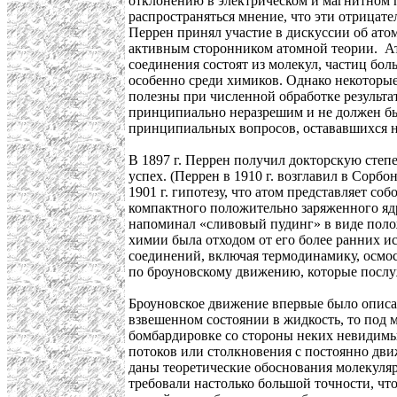
отклонению в электрическом и магнитном по
распространяться мнение, что эти отрицате
Перрен принял участие в дискуссии об ато
активным сторонником атомной теории. Ато
соединения состоят из молекул, частиц бол
особенно среди химиков. Однако некоторые
полезны при численной обработке результа
принципиально неразрешим и не должен бы
принципиальных вопросов, остававшихся 
В 1897 г. Перрен получил докторскую степ
успех. (Перрен в 1910 г. возглавил в Сорб
1901 г. гипотезу, что атом представляет с
компактного положительно заряженного ядр
напоминал «сливовый пудинг» в виде поло
химии была отходом от его более ранних и
соединений, включая термодинамику, осмос
по броуновскому движению, которые посл
Броуновское движение впервые было описа
взвешенном состоянии в жидкость, то под 
бомбардировке со стороны неких невидимых
потоков или столкновения с постоянно дв
даны теоретические обоснования молекуля
требовали настолько большой точности, чт