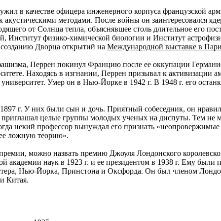
жил в качестве офицера инженерного корпуса французской арми
к акустическими методами. После войны он заинтересовался яде
дящего от Солнца тепла, объяснявшее столь длительное его по
, Институт физико-химической биологии и Институт астрофизик
о созданию Дворца открытий на
Международной выставке в Париж
ашизма, Перрен покинул Францию после ее оккупации Германией
ситете. Находясь в изгнании, Перрен призывал к активизации 
ниверситет. Умер он в Нью-Йорке в 1942 г. В 1948 г. его оста
1897 г. У них были сын и дочь. Приятный собеседник, он нрави
да приглашал целые группы молодых ученых на диспуты. Тем не м
гда некий профессор вынуждал его признать «неопровержимые 
лее ложную теорию».
 премии, можно назвать премию Джоуля Лондонского королевско
ой академии наук в 1923 г. и ее президентом в 1938 г. Ему был
стера, Нью-Йорка, Принстона и Оксфорда. Он был членом Лондон
и Китая.