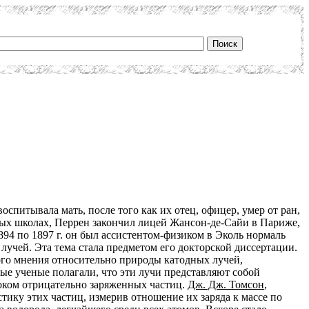
спитывала мать, после того как их отец, офицер, умер от ран,
ных школах, Перрен закончил лицей Жансон-де-Сайи в Париже,
894 по 1897 г. он был ассистентом-физиком в Эколь нормаль
лучей. Эта тема стала предметом его докторской диссертации.
го мнения относительно природы катодных лучей,
ые ученые полагали, что эти лучи представляют собой
током отрицательно заряженных частиц.
Дж. Дж. Томсон
,
ику этих частиц, измерив отношение их заряда к массе по