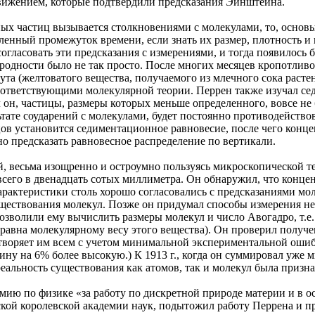
вижением, которые подтвердили предсказания Эйнштейна.
ых частиц вызывается столкновениями с молекулами, то, основы
еленный промежуток времени, если знать их размер, плотность и
согласовать эти предсказания с измерениями, и тогда появилось
родности было не так просто. После многих месяцев кропотлив
та (желтоватого вещества, получаемого из млечного сока расте
соответствующими молекулярной теории. Перрен также изучал с
 он, частицы, размеры которых меньше определенного, вовсе не 
тате соударений с молекулами, будет постоянно противодейство
ов установится седиментационное равновесие, после чего концен
но предсказать равновесное распределение по вертикали.
, весьма изощренно и остроумно пользуясь микроскопической те
всего в двенадцать сотых миллиметра. Он обнаружил, что конце
актеристики столь хорошо согласовались с предсказаниями мол
ествования молекул. Позже он придумал способы измерения не
зволили ему вычислить размеры молекул и число Авогадро, т.е. 
 равна молекулярному весу этого вещества). Он проверил получ
творяет им всем с учетом минимальной экспериментальной ошибк
ину на 6% более высокую.) К 1913 г., когда он суммировал уже
еальность существования как атомов, так и молекул была призна
мию по физике «за работу по дискретной природе материи и в 
ской королевской академии наук, подытожил работу Перрена и 