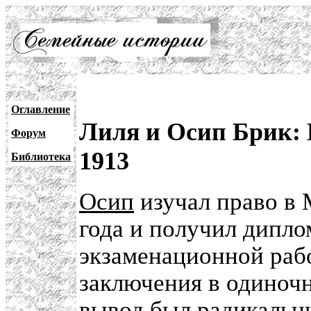
Оглавление
Лиля и Осип Брик: 
Форум
1913
Библиотека
Осип
изучал право в 
года и получил диплом
экзаменационной раб
заключения в одиночн
вывод был радикальн