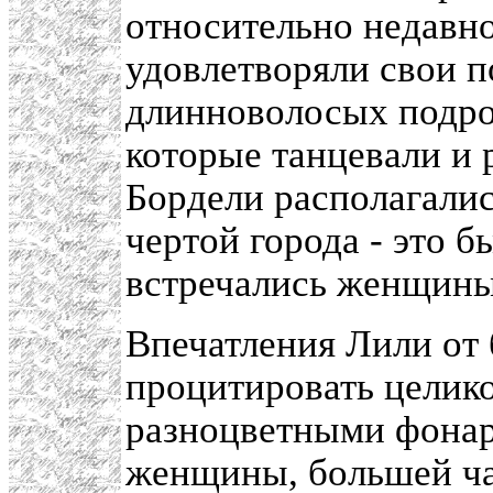
относительно недавно
удовлетворяли свои п
длинноволосых подро
которые танцевали и 
Бордели располагалис
чертой города - это б
встречались женщины
Впечатления Лили от 
процитировать целико
разноцветными фонар
женщины, большей ча