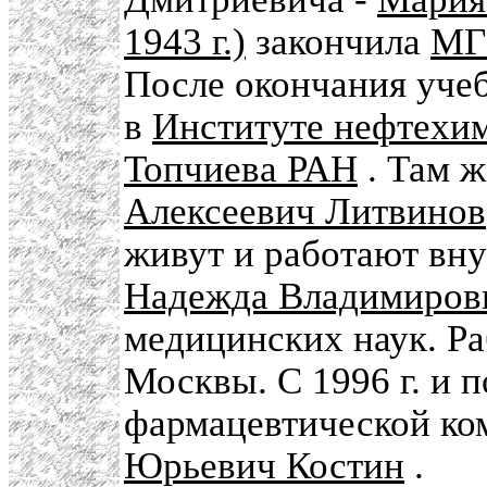
1943 г.)
закончила
МГ
После окончания учеб
в
Институте нефтехим
Топчиева РАН
. Там ж
Алексеевич Литвинов
живут и работают вн
Надежда Владимировна
медицинских наук. Ра
Москвы. С 1996 г. и п
фармацевтической ко
Юрьевич Костин
.