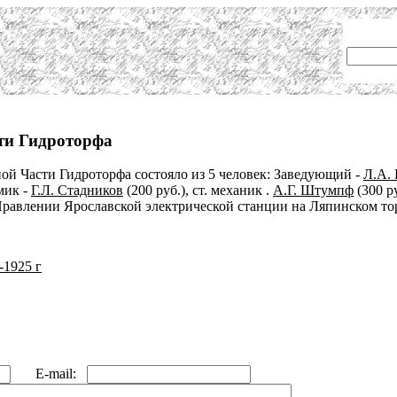
ти Гидроторфа
ой Части Гидроторфа состояло из 5 человек: Заведующий -
Л.А.
имик -
Г.Л. Стадников
(200 руб.), ст. механик .
А.Г. Штумпф
(300 р
авлении Ярославской электрической станции на Ляпинском тор
1925 г
E-mail: