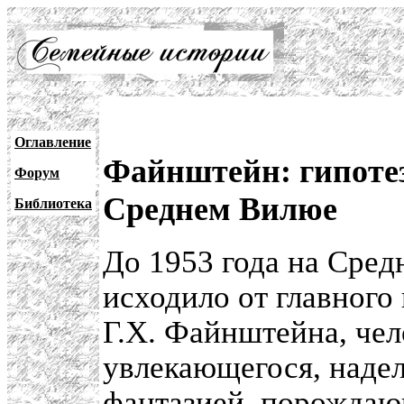
Оглавление
Файнштейн: гипотез
Форум
Среднем Вилюе
Библиотека
До 1953 года на Сре
исходило от главного
Г.X. Файнштейна, чел
увлекающегося, надел
фантазией, порождаю