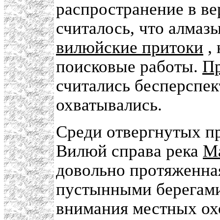
распространение в ве
считалось, что алмаз
вилюйские притоки
, 
поисковые работы.
Пр
считались бесперспе
охватывались.
Среди отвергнутых п
Вилюй справа река
М
довольно протяженная
пустынными берегами.
внимания местных охо