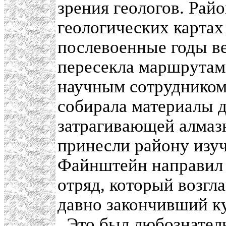
зрения геологов. Рай
геологических картах 
послевоенные годы в
пересекла маршрута
научным сотрудником
собирала материалы д
затрагивающей алмазн
принесли району изуч
Файнштейн направил
отряд, который возгл
давно закончивший к
. Это был любознател