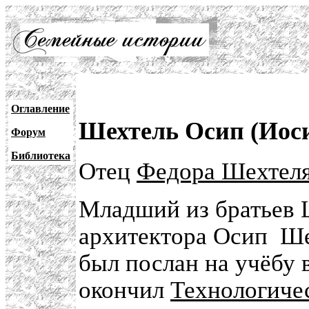
Оглавление
Шехтель Осип (Иос
Форум
Библиотека
Отец
Федора Шехтел
Младший из братьев 
архитектора Осип Шех
был послан на учёбу в
окончил
Технологиче