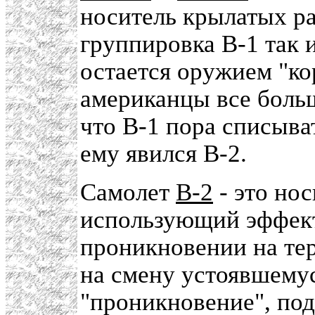
носитель крылатых рак
группировка В-1 так 
остается оружием "ко
американцы все больш
что В-1 пора списыват
ему явился В-2.
Самолет
В-2
- это но
использующий эффект
проникновении на те
на смену устоявшему
"проникновение", по