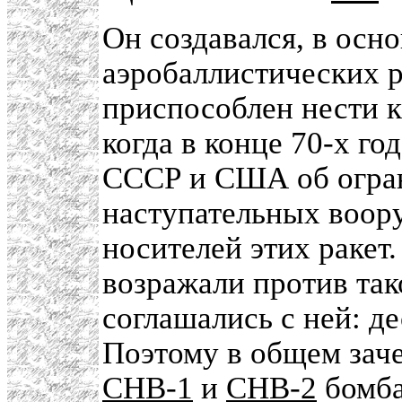
Он создавался, в осно
аэробаллистических р
приспособлен нести к
когда в конце 70-х г
СССР и США об огран
наступательных воору
носителей этих ракет
возражали против тако
соглашались с ней: де
Поэтому в общем зач
СНВ-1
и
СНВ-2
бомба