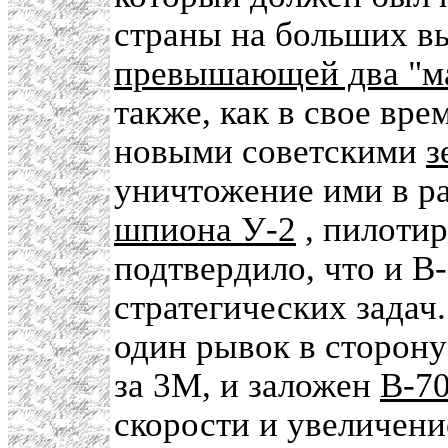
страны на больших вы
превышающей два "м
также, как в свое вре
новыми советскими
з
уничтожение ими в ра
шпиона У-2
, пилоти
подтвердило, что и В
стратегических задач
один рывок в сторону
за 3М, и заложен
В-70
скорости и увеличени