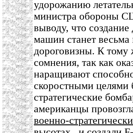
удорожанию летательн
министра обороны 
выводу, что создание
машин станет весьма 
дороговизны. К тому 
сомнения, так как ок
наращивают способно
скоростными целями 
стратегические бомб
американцы провозг
военно-стратегическ
высотах
, и создали
F