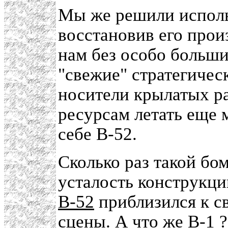
Мы же решили исполь
восстановив его прои
нам без особо больши
"свежие" стратегиче
носители крылатых ра
ресурсам летать еще м
себе В-52.
Сколько раз такой б
усталость конструкции
В-52
приблизился к с
сцены. А что же
В-1
?